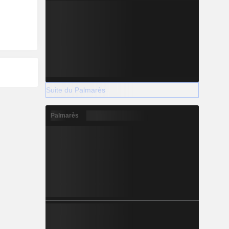
Suite du Palmarès
Palmarès