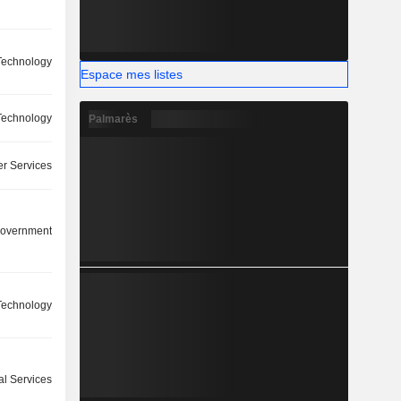
 Technology
Espace mes listes
 Technology
Palmarès
r Services
overnment
 Technology
l Services