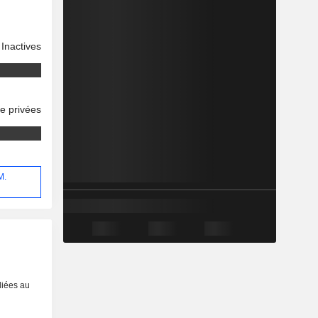
Inactives
se privées
M.
liées au