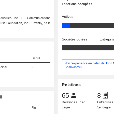
Fonctions occupées
Actives
dustries, Inc., L-3 Communications
ouse Foundation, Inc. Currently, he is
Sociétés cotées
Entrepri
Début
Voir l'expérience en détail de John 
Shalikashvili
ncipal
-
Relations
65
8
i
Relations au 1er
Entreprises 
degré
1er degré
Fin