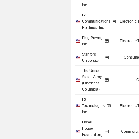
Inc.
L-3
Communications
Electronic
Holdings, Inc.
Plug Power,
Electronic
Inc.
Stanford
Consume
University
The United
States Army
G
(District of
Columbia)
L3
Technologies,
Electronic
Inc.
Fisher
House
Commercia
Foundation,