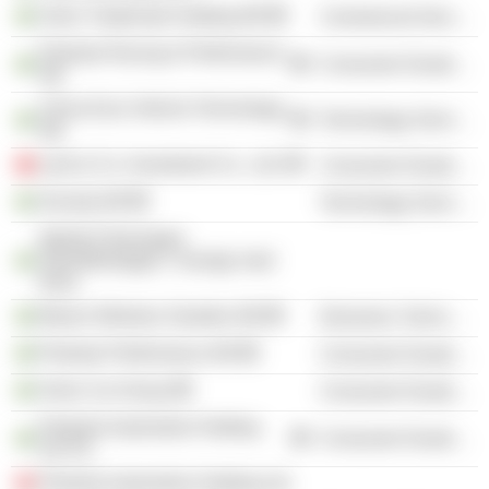
Volvo Trademark Holding AB
Commercial Services
Polestar Racing & Performance
Consumer Durables
AB
China Euro Vehicle Technology
Technology Services
AB
Lynk & Co. Investment Co., Ltd.
Consumer Durables
Zenuity AB
Technology Services
Ideella Föreningen
Teknikföretagen i Sverige med
firma
Maven Wireless Sweden AB
Electronic Technology
Polestar Performance AB
Consumer Durables
Volvo Car Group
Consumer Durables
Polestar Automotive Holding
Consumer Durables
UK Plc
Polestar Automotive Holding Ltd.