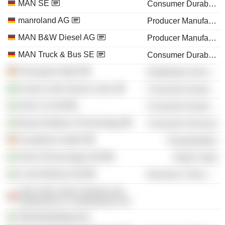
MAN SE
Consumer Durables
manroland AG
Producer Manufacturing
MAN B&W Diesel AG
Producer Manufacturing
MAN Truck & Bus SE
Consumer Durables
Ferrostaal GmbH
Distribution Services
Scania Latin America Ltda.
Consumer Durables
Volvo Car AB
Consumer Durables
Royal Institute of Technology
Consumer Services
Scandlines GmbH
Transportation
Volvo Personvagnar AB
Retail Trade
A-xell Wireless AB
Electronic Technology
Auto Julio Leiria Comercio de
Automoveis e Combustiveis SA
Teknikarbetsgivarna