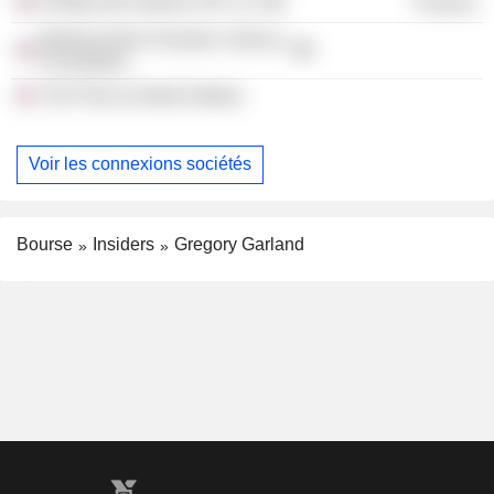
Phillips 66 Partners GP LLC
Finance
Barbara Bush Houston Literacy
Foundation
The Prium (United States)
Voir les connexions sociétés
Bourse
Insiders
Gregory Garland