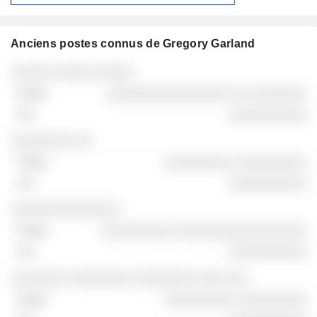
Anciens postes connus de Gregory Garland
Sociétés
Poste
Fin
░░░░░ ░░░░░ ░░░░░
░░░░░░░░░░░░░░░░ ░░ ░░░░░░░
░░░░░░░░░░
░░░░░░░░ ░░
░░░░░░░░░ ░░░░░░░░░
░░░░░░░░░░
░░░░░░░░░░░░░░
░░░░░░░░░ ░░░░░░░░░░░░░░░░░
░░░░░░░░░░
░░░░░░░ ░░░░░░░░ ░░░░░░░░ ░░░ ░░░
░░░░░░░░░ ░░░░░░░░░