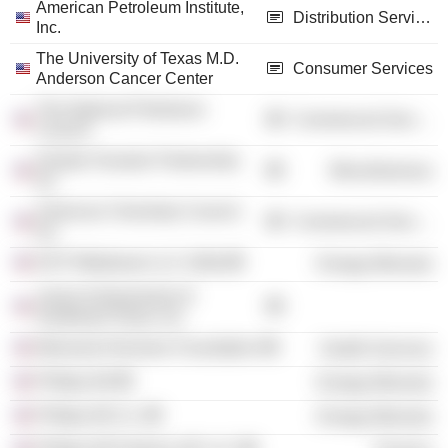
American Petroleum Institute,
Distribution Services
Inc.
The University of Texas M.D.
Consumer Services
Anderson Cancer Center
The National Petroleum
Commercial Services
Council
Greater Houston Partnership
Miscellaneous
Inc
American Chemistry Council,
Commercial Services
Inc.
DCP Midstream LLC (Old)
Energy Minerals
Junior Achievement of
Southeast Texas, Inc.
Memorial Hermann Foundation
Health Services
Phillips 66
Energy Minerals
Phillips 66 Co.
Energy Minerals