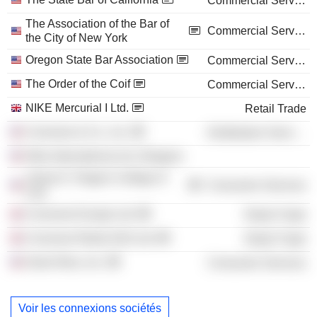
Commercial Services
The Association of the Bar of
Commercial Services
the City of New York
Oregon State Bar Association
Commercial Services
The Order of the Coif
Commercial Services
NIKE Mercurial I Ltd.
Retail Trade
Converse & Co., Inc.
Distribution Services
Nike International Ltd. (Oregon)
James E. Rogers College of
Consumer Services
Law
Converse Europe Ltd.
Retail Trade
Converse Retail (UK) Ltd.
Retail Trade
Dutch Bros, Inc.
Consumer Services
Voir les connexions sociétés