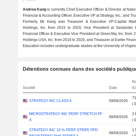
Andrew Kang
is currently Chief Executive Officer & Director at Natu
Financial & Accounting Officer, Executive VP at Strategy, Inc., and T
Formerly, Mr. Kang was Treasurer & Executive VP-Capital Ma
Holdings, Inc. from 2015 to 2020, Vice President at Santander 
Financial Officer & Executive Vice President at GreenSky, Inc. from
Holdings USA, Inc. from 2018 to 2020, and Treasurer at Exeter Fina
Education includes undergraduate studies at the University of Virgini
Détentions connues dans des sociétés publiqu
N
Société
Date
d'
71
STRATEGY INC CLASS A
09/06/2026
(
MICROSTRATEGY INC PERP STRETCH PF
2 
08/06/2026
A
(
STRATEGY INC 10 % PERP STRIFE PFD
1 
08/06/2026