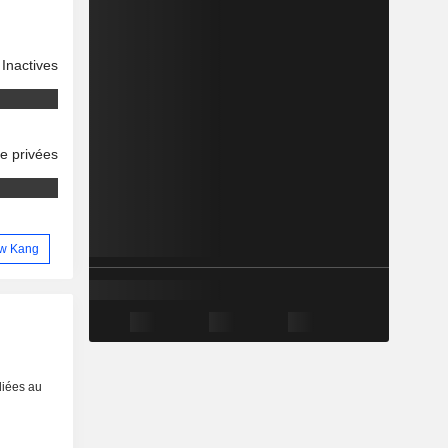
Inactives
se privées
rew Kang
liées au