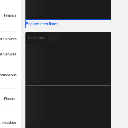
Finance
Espace mes listes
Palmarès
r Services
r Services
cellaneous
Finance
 Industries