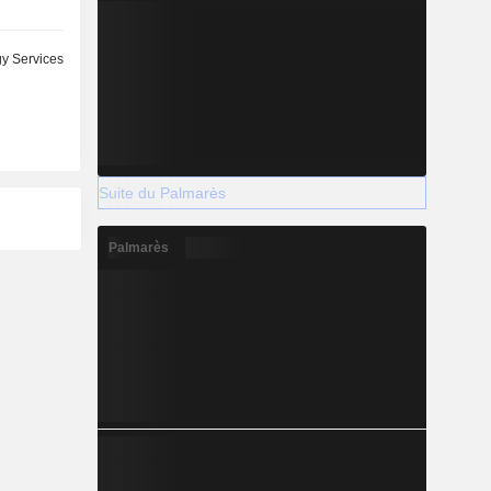
y Services
Suite du Palmarès
Palmarès