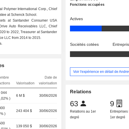
Fonctions occupées
ral Polymer International Corp., Chief
rustee at Schenck School.
Actives
rkets at Santander Consumer USA
Drive Auto Receivables LLC, Chief
 2020 to 2022, Treasurer at Santander
nce LLC from 2014 to 2015.
a.
Sociétés cotées
Entrepri
es
Voir l'expérience en détail de And
ombre
Date de
actions
Valorisation
valorisation
Relations
 044
6 M $
30/06/2026
0,02%
)
63
9
800
243 404 $
30/06/2026
Relations au 1er
Entreprises 
0%
)
degré
1er degré
500
139 050 $
30/06/2026