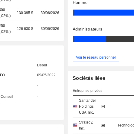
0,01%
)
Homme
500
130 395 $
30/06/2026
0,02%
)
250
126 630 $
30/06/2026
Administrateurs
0,02%
)
Voir le réseau personnel
Début
CFO
09/05/2022
Sociétés liées
-
Entreprise privées
 Conseil
-
Santander
Holdings
USA, Inc.
Strategy,
Technolog
Inc.