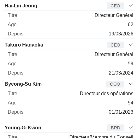
Dirigeant
Titre
Age
Depuis
Hai-Lin Jeong
CEO
Directeur Général
62
19/03/2026
Takuro Hanaoka
CEO
Directeur Général
59
21/03/2024
Byeong-Su Kim
COO
Directeur des opérations
54
01/01/2023
Administrateur
Titre
Age
Depuis
Young-Gi Kwon
BRD
Directeur/Membre du Conseil