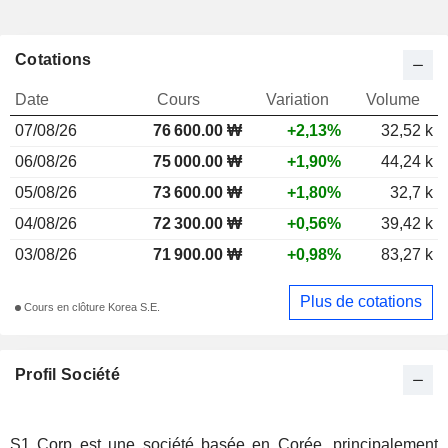
Cotations
Date
Cours
Variation
Volume
07/08/26
76 600.00 ₩
+2,13%
32,52 k
06/08/26
75 000.00 ₩
+1,90%
44,24 k
05/08/26
73 600.00 ₩
+1,80%
32,7 k
04/08/26
72 300.00 ₩
+0,56%
39,42 k
03/08/26
71 900.00 ₩
+0,98%
83,27 k
Plus de cotations
Cours en clôture Korea S.E.
Profil Société
S1 Corp est une société basée en Corée, principalement