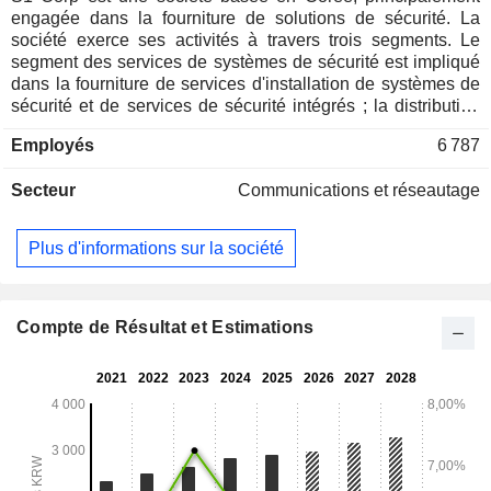
engagée dans la fourniture de solutions de sécurité. La
société exerce ses activités à travers trois segments. Le
segment des services de systèmes de sécurité est impliqué
dans la fourniture de services d'installation de systèmes de
sécurité et de services de sécurité intégrés ; la distribution
de produits de sécurité. Le segment des services de gestion
Employés
6 787
des bâtiments est impliqué dans la fourniture de services
immobiliers, y compris la gestion des biens et de leurs
Secteur
Communications et réseautage
revenus, le courtage immobilier, les services de conseil, et
autres. Le segment des services de centre d'appel et de
télémarketing accepte et traite principalement les plaintes et
Plus d'informations sur la société
les demandes des clients.
Compte de Résultat et Estimations