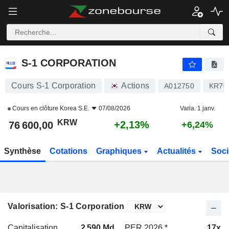
S-1 CORPORATION
76 600,00
₩
+2,13%
S-1 CORPORATION
Cours S-1 Corporation
Actions
A012750
KR70
Cours en clôture
Korea S.E.
07/08/2026
Varia. 1 janv.
KRW
+2,13%
76 600,00
+6,24%
Synthèse
Cotations
Graphiques
Actualités
Soci
Valorisation: S-1 Corporation
Capitalisation
2 590 Md
PER 2026 *
17x