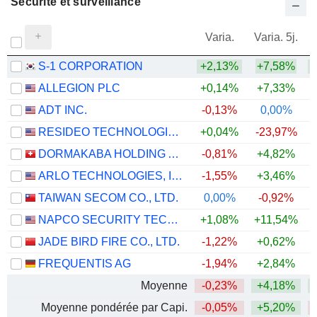
Sécurité et surveillance
Varia.
Varia. 5j.
S-1 CORPORATION
+2,13%
+7,58%
ALLEGION PLC
+0,14%
+7,33%
ADT INC.
-0,13%
0,00%
RESIDEO TECHNOLOGIES, INC.
+0,04%
-23,97%
DORMAKABA HOLDING AG
-0,81%
+4,82%
ARLO TECHNOLOGIES, INC.
-1,55%
+3,46%
TAIWAN SECOM CO., LTD.
0,00%
-0,92%
NAPCO SECURITY TECHNOLOGIES, INC.
+1,08%
+11,54%
+
JADE BIRD FIRE CO., LTD.
-1,22%
+0,62%
FREQUENTIS AG
-1,94%
+2,84%
+
Moyenne
-0,23%
+4,18%
Moyenne pondérée par Capi.
-0,05%
+5,20%