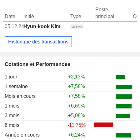
Poste
Date
Initié
Type
principal
Qua
05.12.24
Hyun-kook Kim
Autres
Historique des transactions
Cotations et Performances
1 jour
+2,13%
1 semaine
+7,58%
Mois en cours
+7,58%
1 mois
+6,69%
3 mois
+5,08%
6 mois
-11,75%
Année en cours
+6,24%