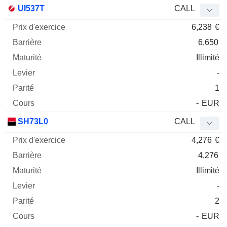
Prix
UI537T
CALL
d'exercice
Barrière
Maturité
Elasticité
6,238
€
Mnemo
Type
Parit
6,650
Illimité
-
1
-
EUR
SH73L0
CALL
4,276
€
4,276
Illimité
-
2
-
EUR