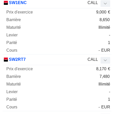
SW1ENC
CALL
9,000
€
8,650
Illimité
-
1
-
EUR
SW2RT7
CALL
8,170
€
7,480
Illimité
-
1
-
EUR