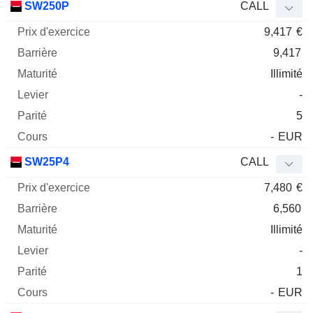
SW250P
CALL
9,417
€
9,417
Illimité
-
5
-
EUR
SW25P4
CALL
7,480
€
6,560
Illimité
-
1
-
EUR