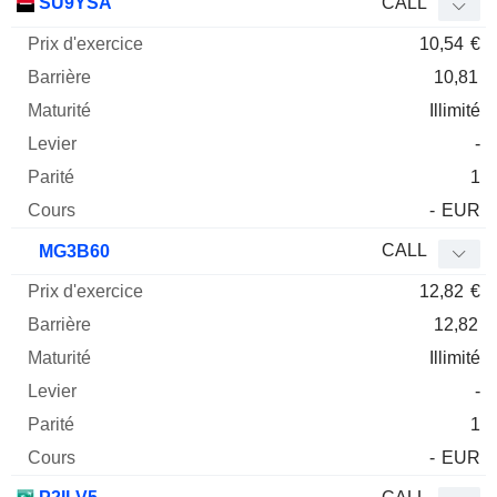
SU9YSA
CALL
10,54
€
10,81
Illimité
-
1
-
EUR
CALL
MG3B60
12,82
€
12,82
Illimité
-
1
-
EUR