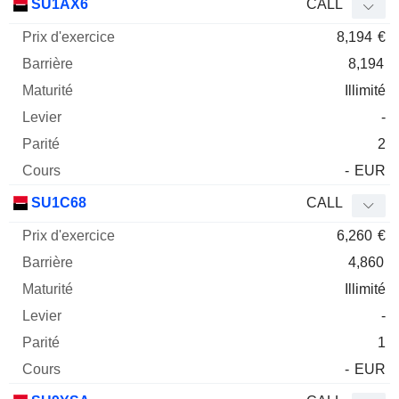
SU1AX6
CALL
8,194
€
8,194
Illimité
-
2
-
EUR
SU1C68
CALL
6,260
€
4,860
Illimité
-
1
-
EUR