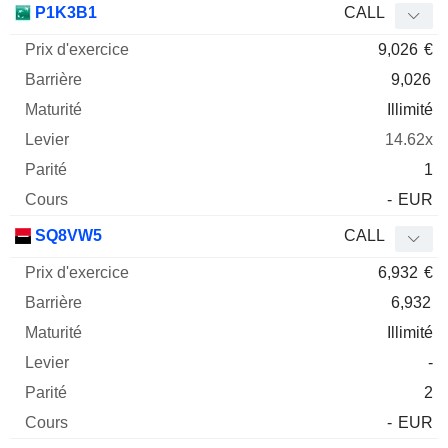
P1K3B1
CALL
9,026
€
9,026
Illimité
14.62x
1
-
EUR
SQ8VW5
CALL
6,932
€
6,932
Illimité
-
2
-
EUR