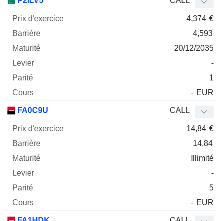
P2ILV5
CALL
4,374
€
4,593
20/12/2035
-
1
-
EUR
FA0C9U
CALL
14,84
€
14,84
Illimité
-
5
-
EUR
FA1HDK
CALL