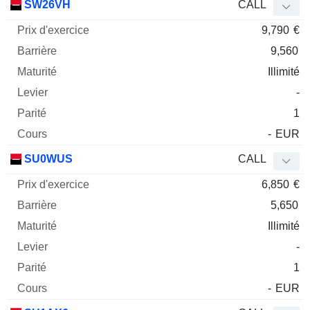
SW26VH
CALL
9,790
€
9,560
Illimité
-
1
-
EUR
SU0WUS
CALL
6,850
€
5,650
Illimité
-
1
-
EUR