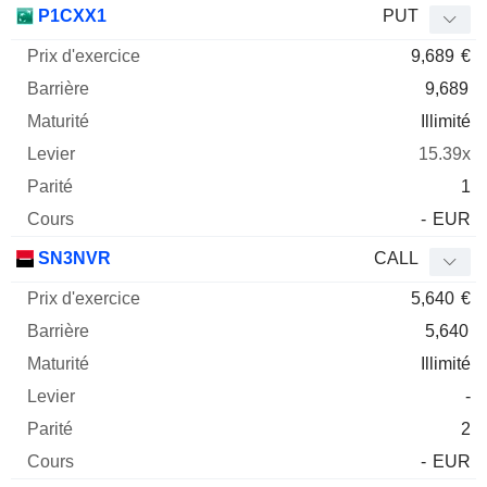
P1CXX1
PUT
9,689
€
9,689
Illimité
15.39x
1
-
EUR
SN3NVR
CALL
5,640
€
5,640
Illimité
-
2
-
EUR