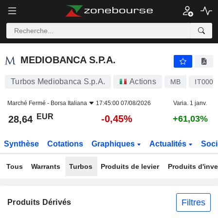
MEDIOBANCA S.P.A.
28,64
€
-0,45%
MEDIOBANCA S.P.A.
Turbos Mediobanca S.p.A.
Actions
MB
IT000
Marché Fermé -
Borsa Italiana
17:45:00 07/08/2026
Varia. 1 janv.
EUR
-0,45%
28,64
+61,03%
Synthèse
Cotations
Graphiques
Actualités
Soci
Tous
Warrants
Turbos
Produits de levier
Produits d'inv
Filtres
Produits Dérivés