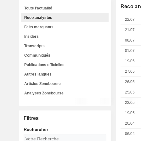
Reco an
Toute l'actualité
Reco analystes
22/07
Faits marquants
21/07
Insiders
08/07
Transcripts
01/07
Communiqués
19/06
Publications officielles
27/05
Autres langues
26/05
Articles Zonebourse
25/05
Analyses Zonebourse
22/05
19/05
Filtres
20/04
Rechercher
06/04