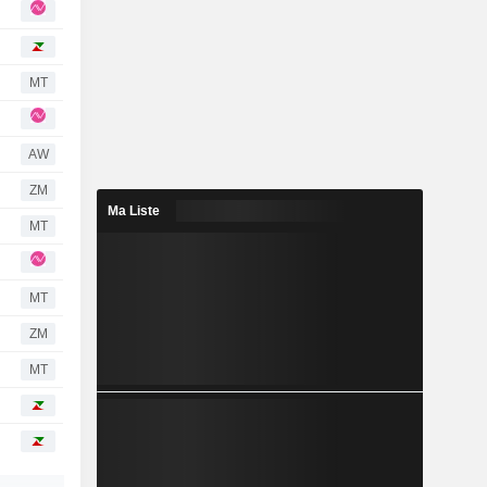
MT
AW
ZM
Ma Liste
MT
MT
ZM
MT