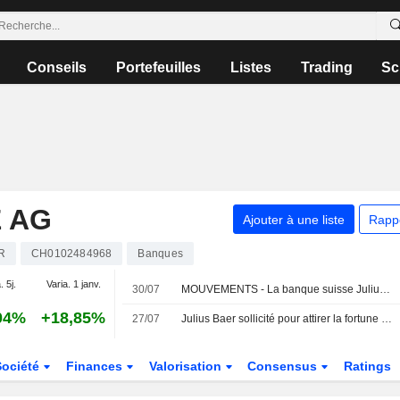
Conseils
Portefeuilles
Listes
Trading
Sc
 AG
Ajouter à une liste
Rapp
R
CH0102484968
Banques
. 5j.
Varia. 1 janv.
30/07
MOUVEMENTS - La banque suisse Julius Baer nomme Nira Tanoko pour piloter sa croissance en Asie du Sud-Est
04%
+18,85%
27/07
Julius Baer sollicité pour attirer la fortune privée mondiale à Dubaï
Société
Finances
Valorisation
Consensus
Ratings