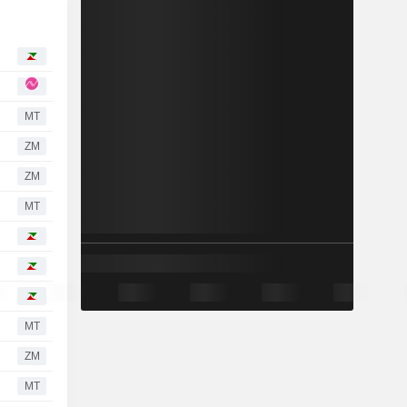
MT
ZM
ZM
MT
MT
ZM
MT