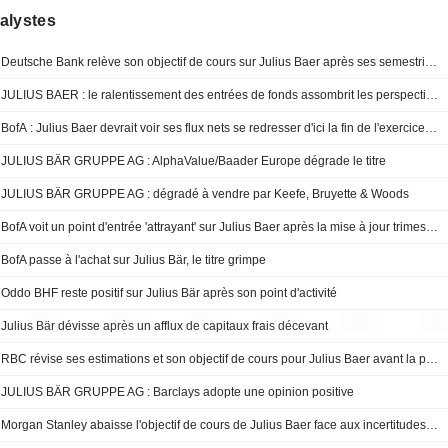
alystes
Deutsche Bank relève son objectif de cours sur Julius Baer après ses semestriels
JULIUS BAER : le ralentissement des entrées de fonds assombrit les perspectives
BofA : Julius Baer devrait voir ses flux nets se redresser d'ici la fin de l'exercice 2026 ; objectif de cours et prévisions relevés
JULIUS BÄR GRUPPE AG : AlphaValue/Baader Europe dégrade le titre
JULIUS BÄR GRUPPE AG : dégradé à vendre par Keefe, Bruyette & Woods
BofA voit un point d'entrée 'attrayant' sur Julius Baer après la mise à jour trimestrielle ; recommandation relevée, objectif de cours réduit
BofA passe à l'achat sur Julius Bär, le titre grimpe
Oddo BHF reste positif sur Julius Bär après son point d'activité
Julius Bär dévisse après un afflux de capitaux frais décevant
RBC révise ses estimations et son objectif de cours pour Julius Baer avant la publication de son point d'activité
JULIUS BÄR GRUPPE AG : Barclays adopte une opinion positive
Morgan Stanley abaisse l'objectif de cours de Julius Baer face aux incertitudes géopolitiques ; l'avis "Sous-pondérer" est maintenu