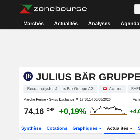
Marchés
Actualités
Analyses
Agenda
JULIUS BÄR GRUPPE
Reco analystes Julius Bär Gruppe AG
Actions
BAE
Marché Fermé -
Swiss Exchange
17:30:14 06/08/2026
Varia
74,16
+0,19%
CHF
+4,
Synthèse
Cotations
Graphiques
Actualités