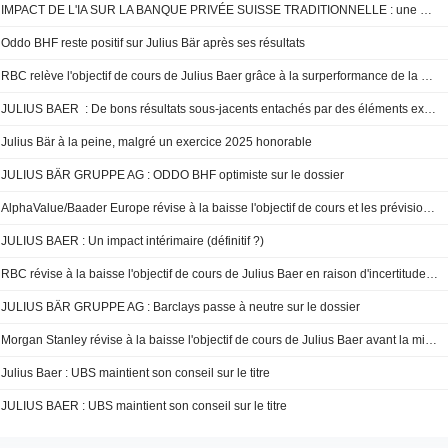
IMPACT DE L'IA SUR LA BANQUE PRIVÉE SUISSE TRADITIONNELLE : une menace exagérée
Oddo BHF reste positif sur Julius Bär après ses résultats
RBC relève l'objectif de cours de Julius Baer grâce à la surperformance de la marge brute
JULIUS BAER : De bons résultats sous-jacents entachés par des éléments exceptionnels
Julius Bär à la peine, malgré un exercice 2025 honorable
JULIUS BÄR GRUPPE AG : ODDO BHF optimiste sur le dossier
AlphaValue/Baader Europe révise à la baisse l'objectif de cours et les prévisions de bénéfice 2025 de Julius Baer après une revue du crédit
JULIUS BAER : Un impact intérimaire (définitif ?)
RBC révise à la baisse l'objectif de cours de Julius Baer en raison d'incertitudes sur le rachat d'actions
JULIUS BÄR GRUPPE AG : Barclays passe à neutre sur le dossier
Morgan Stanley révise à la baisse l'objectif de cours de Julius Baer avant la mise à jour sur l'examen du crédit
Julius Baer : UBS maintient son conseil sur le titre
JULIUS BAER : UBS maintient son conseil sur le titre