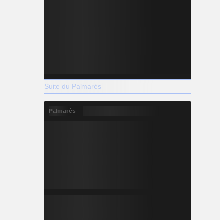
Suite du Palmarès
Palmarès