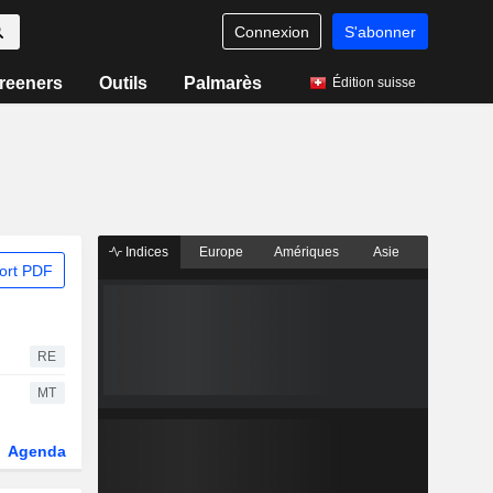
Connexion
S'abonner
reeners
Outils
Palmarès
Édition suisse
Indices
Europe
Amériques
Asie
ort PDF
RE
MT
Agenda
Secteur
Dérivés
Fonds et ETFs