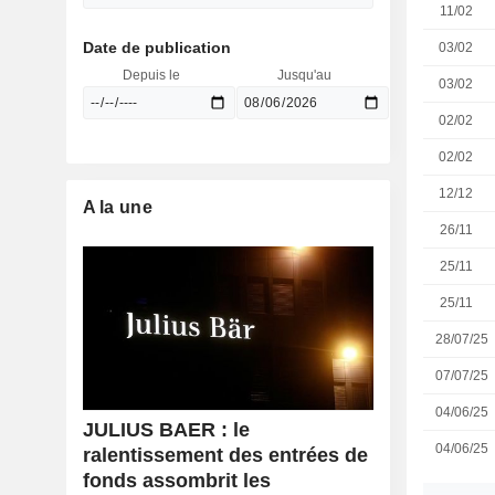
11/02
Date de publication
03/02
Depuis le
Jusqu'au
03/02
02/02
02/02
12/12
A la une
26/11
25/11
25/11
28/07/25
07/07/25
04/06/25
JULIUS BAER : le
04/06/25
ralentissement des entrées de
fonds assombrit les