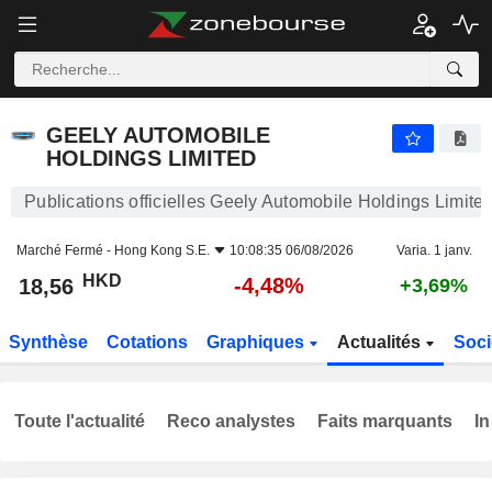
GEELY AUTOMOBILE HOLDINGS LIMITED
18,56
$
-4,48%
GEELY AUTOMOBILE
HOLDINGS LIMITED
Publications officielles Geely Automobile Holdings Limite
Marché Fermé -
Hong Kong S.E.
10:08:35 06/08/2026
Varia. 1 janv.
HKD
-4,48%
18,56
+3,69%
Synthèse
Cotations
Graphiques
Actualités
Soci
Toute l'actualité
Reco analystes
Faits marquants
In