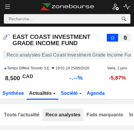
-.-
EAST COAST INVESTMENT GRADE INCOME FUND
8,500
$
-
%
EAST COAST INVESTMENT
GRADE INCOME FUND
Reco analystes East Coast Investment Grade Income Fun
Temps Différé
Toronto S.E.
19:01:19 25/06/2020
Varia. 1 janv.
CAD
-.--%
8,500
-5,87%
Synthèse
Actualités
Société
Agenda
Toute l'actualité
Reco analystes
Faits marquants
In