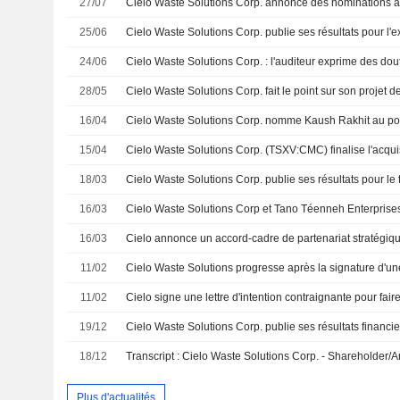
27/07
25/06
24/06
28/05
16/04
Cielo Waste Solutions Corp. nomme Kaush Rakhit au pos
15/04
18/03
16/03
16/03
11/02
11/02
19/12
18/12
Transcript : Cielo Waste Solutions Corp. - Shareholder/A
Plus d'actualités