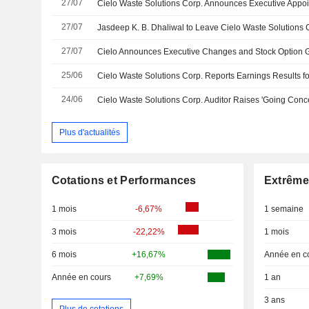
27/07
27/07
27/07
Cielo Announces Executive Changes and Stock Option 
25/06
24/06
Cielo Waste Solutions Corp. Auditor Raises 'Going Conc
Plus d'actualités
Cotations et Performances
Extrême
1 mois
-6,67%
1 semaine
3 mois
-22,22%
1 mois
6 mois
+16,67%
Année en c
Année en cours
+7,69%
1 an
3 ans
Plus de cotations