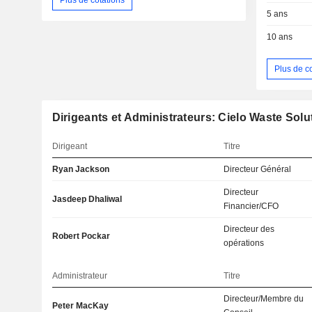
5 ans
10 ans
Plus de c
Dirigeants et Administrateurs: Cielo Waste Solu
Dirigeant
Titre
Ryan Jackson
Directeur Général
Directeur
Jasdeep Dhaliwal
Financier/CFO
Directeur des
Robert Pockar
opérations
Administrateur
Titre
Directeur/Membre du
Peter MacKay