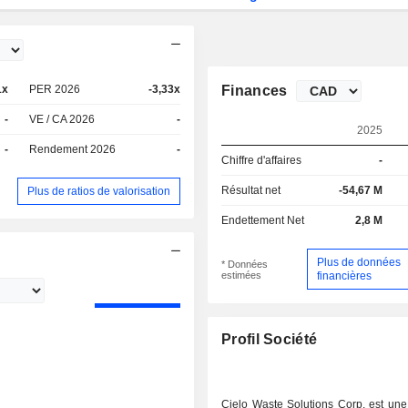
1x
PER 2026
-3,33x
Finances
-
VE / CA 2026
-
2025
-
Rendement 2026
-
Chiffre d'affaires
-
Résultat net
-54,67 M
Plus de ratios de valorisation
Endettement Net
2,8 M
Plus de données
* Données
estimées
financières
Profil Société
Cielo Waste Solutions Corp. est une