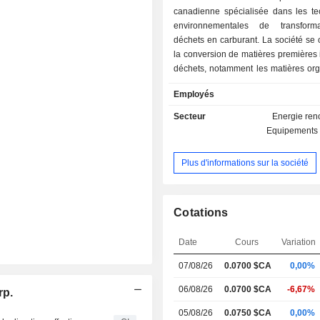
canadienne spécialisée dans les te
environnementales de transform
déchets en carburant. La société se
la conversion de matières premières
déchets, notamment les matières org
les déchets dérivés du bois, en carb
Employés
détient une licence exclusive au C
les technologies brevetées Enhanc
Secteur
Energie ren
to Liquids (EBTL) et Biomass Gas 
Equipements 
(BGTL), ainsi que pour la propriété in
associée, et une licence aux États-Un
Plus d'informations sur la société
sous-produits de la créosote et du boi
compris les abondantes matières
issues des traverses de chemin de f
rebut. EBTL est un procédé breveté 
Cotations
la gazéification, la production d’hydr
conversion de la biomasse par l
Date
Cours
Variation
Fischer-Tropsch afin de produire un
07/08/26
0.0700 $CA
0,00%
renouvelable, sans énergie fossile et 
carbone nette nulle. Le procédé BGTL
06/08/26
0.0700 $CA
-6,67%
rp.
gazéificateur pour convertir la
cellulosique en bio-syngaz (hyd
05/08/26
0.0750 $CA
0,00%