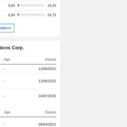
0,04
19,35
0,04
24,75
otations
tions Corp.
Age
Depuis
-
12/06/2022
-
12/06/2022
-
24/07/2026
Age
Depuis
-
08/04/2021