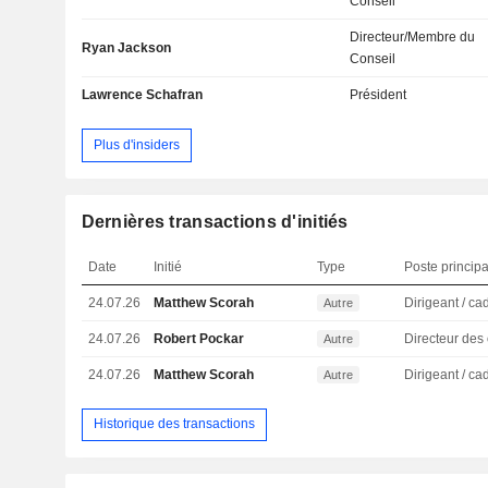
Conseil
Directeur/Membre du
Ryan Jackson
Conseil
Lawrence Schafran
Président
Plus d'insiders
Dernières transactions d'initiés
Date
Initié
Type
Poste principa
24.07.26
Matthew Scorah
Autre
24.07.26
Robert Pockar
Autre
24.07.26
Matthew Scorah
Autre
Historique des transactions