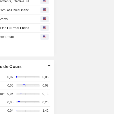
Cielo Waste Solutions Corp. Announces Executive Appointments, Effective July 24, 2026
Jasdeep K. B. Dhaliwal to Leave Cielo Waste Solutions Corp. as Chief Financial Officer, Effective September 1, 2026
Grants
Cielo Waste Solutions Corp. Reports Earnings Results for the Full Year Ended April 30, 2026
ern' Doubt
s de Cours
0,07
0,08
0,06
0,08
ours
0,06
0,13
0,05
0,23
0,04
1,42