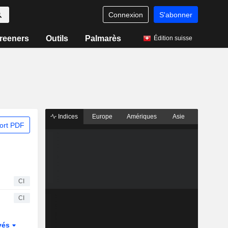
Connexion
S'abonner
reeners
Outils
Palmarès
Édition suisse
Indices
Europe
Amériques
Asie
ort PDF
CI
CI
vés