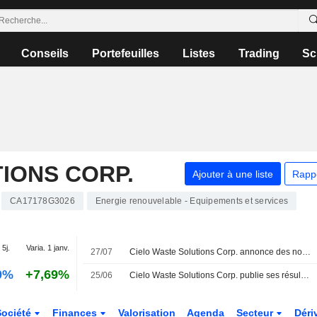
Conseils
Portefeuilles
Listes
Trading
Sc
IONS CORP.
Ajouter à une liste
Rapp
CA17178G3026
Energie renouvelable - Equipements et services
 5j.
Varia. 1 janv.
27/07
Cielo Waste Solutions Corp. annonce des nominations à la direction, effectives au 24 juillet 2026
0%
+7,69%
25/06
Cielo Waste Solutions Corp. publie ses résultats pour l'exercice clos le 30 avril 2026
Société
Finances
Valorisation
Agenda
Secteur
Déri