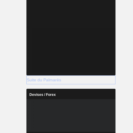
Suite du Palmarès
Devises / Forex