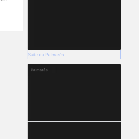
Suite du Palmarès
Palmarès