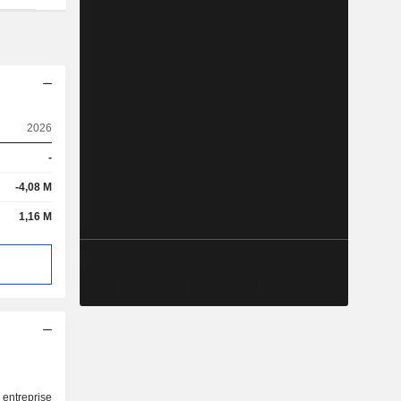
2026
-
-4,08 M
1,16 M
 entreprise