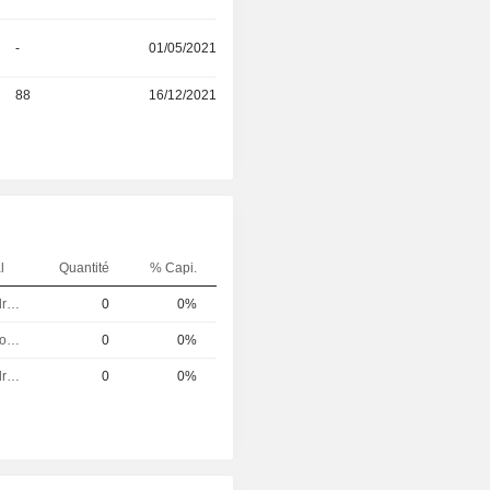
-
01/05/2021
88
16/12/2021
l
Quantité
% Capi.
Dirigeant / cadre principal
0
0%
Directeur des operations
0
0%
Dirigeant / cadre principal
0
0%