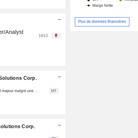
Plus de données financières
er/Analyst
18/12
Solutions Corp.
Cielo Waste Solutions : Pas de changement opérationnel majeur malgré une envolée de 80 % de l'action
MT
Solutions Corp.