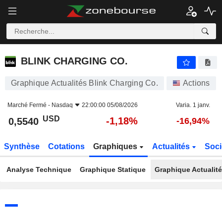
BLINK CHARGING CO.
0,5540
$
-1,18%
BLINK CHARGING CO.
Graphique Actualités Blink Charging Co.
Actions
Marché Fermé -
Nasdaq
22:00:00 05/08/2026
Varia. 1 janv.
USD
-1,18%
0,5540
-16,94%
Synthèse
Cotations
Graphiques
Actualités
Soci
Analyse Technique
Graphique Statique
Graphique Actualit