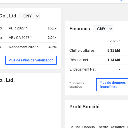
o., Ltd.
1x
PER 2027 *
15,8x
Finances
9x
VE / CA 2027 *
2,04x
2026 *
7%
Rendement 2027 *
4,3%
Chiffre d'affaires
9,31 Md
Résultat net
1,14 Md
Plus de ratios de valorisation
Endettement Net
-
., Ltd.
Plus de données
* Données
estimées
financières
Profil Société
Beijing Haohua Energy Resource 