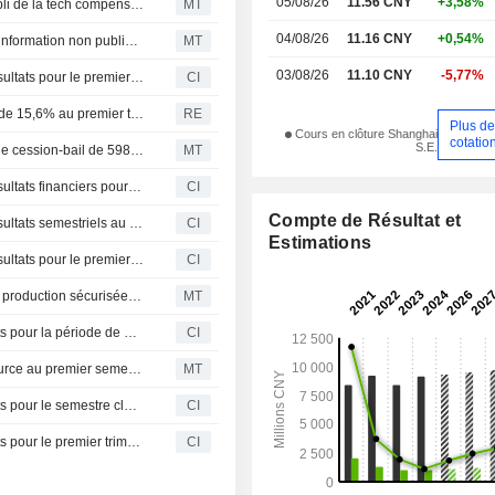
05/08/26
11.56 CNY
+3,58%
Les actions chinoises terminent en ordre dispersé : le repli de la tech compense la hausse des matières premières et de l'or ; Fuji-Ta Bicycle bondit de 115 %
MT
04/08/26
11.16 CNY
+0,54%
Haohua Energy Resource affirme ne disposer d'aucune information non publiée pour expliquer la flambée de son titre
MT
03/08/26
11.10 CNY
-5,77%
Beijing Haohua Energy Resource Co., Ltd. publie ses résultats pour le premier trimestre clos le 31 mars 2026
CI
Beijing Haohua Energy Resource : le résultat net bondit de 15,6% au premier trimestre
RE
Plus d
Cours en clôture Shanghai
cotatio
S.E.
La filiale de Haohua Energy Resource signe un accord de cession-bail de 598 millions de yuans avec une société liée
MT
Beijing Haohua Energy Resource Co., Ltd. publie ses résultats financiers pour les neuf premiers mois de 2025
CI
Compte de Résultat et
Beijing Haohua Energy Resource Co., Ltd. publie ses résultats semestriels au 30 juin 2025
CI
Estimations
Beijing Haohua Energy Resource Co., Ltd. publie ses résultats pour le premier trimestre clos le 31 mars 2025
CI
Beijing Haohua Energy Resource obtient une licence de production sécurisée pour une mine de charbon
MT
Beijing Haohua Energy Resource Co. publie ses résultats pour la période de neuf mois se terminant le 30 septembre 2024
CI
Le bénéfice attribuable de Beijing Haohua Energy Resource au premier semestre augmente de 21 % ; les actions progressent de 10
MT
Beijing Haohua Energy Resource Co. publie ses résultats pour le semestre clos le 30 juin 2024
CI
Beijing Haohua Energy Resource Co. publie ses résultats pour le premier trimestre clos le 31 mars 2024
CI