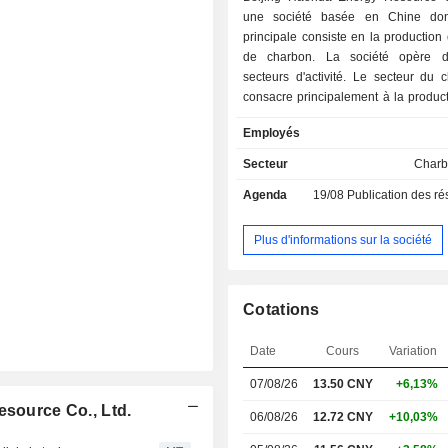
une société basée en Chine dont 
principale consiste en la production 
de charbon. La société opère 
secteurs d'activité. Le secteur du 
consacre principalement à la product
vente de charbon. Les activités 
Employés
chimique comprennent la production 
de méthanol. Les principaux prod
Secteur
Charb
société sont le charbon et le mé
Agenda
19/08
Publication des résultat
société exerce également des ac
transport par voie ferrée sur des lign
La société exerce principalement se
Plus d'informations sur la société
sur le marché national.
Cotations
Date
Cours
Variation
07/08/26
13.50 CNY
+6,13%
esource Co., Ltd.
06/08/26
12.72 CNY
+10,03%