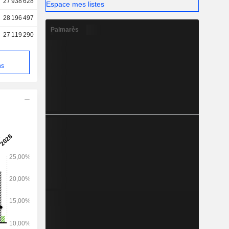
27 938 628
Espace mes listes
28 196 497
Palmarès
27 119 290
e
ns