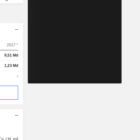
2027 *
9,51 Md
1,23 Md
-
Co Ltd est