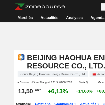
Marchés
Actualités
Analyses
Agenda
BEIJING HAOHUA E
RESOURCE CO., LTD
Cours Beijing Haohua Energy Resource Co., Ltd.
Actio
Cours en clôture
Shanghai S.E.
07/08/2026
Varia. 5j.
Varia.
13,50
+6,13%
CNY
+14,60%
+88
Synthèse
Cotations
Graphiques
Actualités