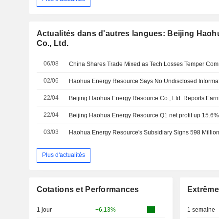
Actualités dans d'autres langues: Beijing Hao
Co., Ltd.
06/08
02/06
22/04
22/04
Beijing Haohua Energy Resource Q1 net profit up 15.6%
03/03
Plus d'actualités
Cotations et Performances
Extrême
1 jour
+6,13%
1 semaine