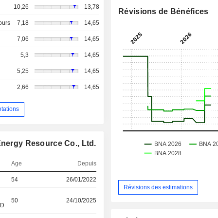
10,26
13,78
Révisions de Bénéfices
ours
7,18
14,65
7,06
14,65
5,3
14,65
5,25
14,65
2,66
14,65
otations
Energy Resource Co., Ltd.
Age
Depuis
54
26/01/2022
Révisions des estimations
50
24/10/2025
&D