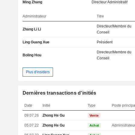
Ming Zhang
Directeur Administratif
Administrateur
Titre
Directeur/Membre du
Zhang Li Li
Conseil
Ling Guang Xue
Président
Directeur/Membre du
Boling Hou
Conseil
Plus d'insiders
Dernières transactions d'initiés
Date
Initié
Type
Poste principa
09.07.26
Zhong He Gu
Vente
05.07.22
Zhong He Gu
Administrateu
Achat