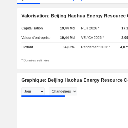
Valorisation: Beijing Haohua Energy Resource C
Capitalisation
19,44 Md
PER 2026 *
17,
Valeur d'entreprise
19,44 Md
VE / CA 2026 *
2,0
Flottant
34,83%
Rendement 2026 *
4,0
* Données estimées
Graphique: Beijing Haohua Energy Resource Co