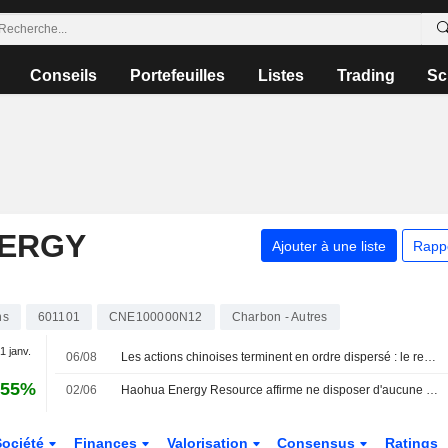
Conseils
Portefeuilles
Listes
Trading
Sc
NERGY
Ajouter à une liste
Rapp
.
ns
601101
CNE100000N12
Charbon - Autres
 1 janv.
06/08
Les actions chinoises terminent en ordre dispersé : le repli de la tech compense la hausse des matières premières et de l'or ; Fuji-Ta Bicycle bondit de 115 %
,55%
02/06
Haohua Energy Resource affirme ne disposer d'aucune information non publiée pour expliquer la flambée de son titre
Société
Finances
Valorisation
Consensus
Ratings