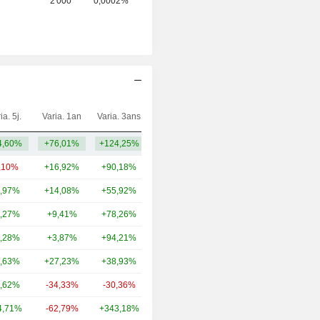
2 000
0,0002%
ia. 5j.
Varia. 1an
Varia. 3ans
Capi.($)
4,60%
+76,01%
+124,25%
2,71 Md
,10%
+16,92%
+90,18%
138 Md
,97%
+14,08%
+55,92%
35,73 Md
,27%
+9,41%
+78,26%
26,89 Md
,28%
+3,87%
+94,21%
24,88 Md
,63%
+27,23%
+38,93%
24,8 Md
,62%
-34,33%
-30,36%
22,57 Md
4,71%
-62,79%
+343,18%
8,38 Md