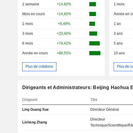
1 semaine
+14,60%
1 mois
Mois en cours
+14,60%
Année en c
1 mois
+9,49%
1 an
3 mois
+23,40%
3 ans
6 mois
+74,42%
5 ans
Année en cours
+88,55%
10 ans
Plus de cotations
Plus de c
Dirigeants et Administrateurs: Beijing Haohua 
Dirigeant
Titre
Ling Guang Xue
Directeur Général
Directeur
Lisheng Zhang
Technique/Scientifique/R