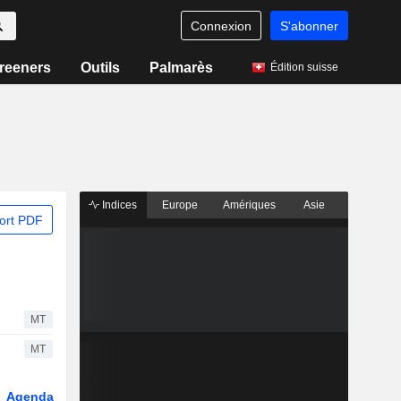
Connexion
S'abonner
reeners
Outils
Palmarès
Édition suisse
Indices
Europe
Amériques
Asie
ort PDF
MT
MT
Agenda
Secteur