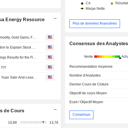
hua Energy Resource
Plus de données financières
China Shares Trade Mixed as Tech Losses Temper Commodity, Gold Gains; Fuji-Ta Bicycle Surges 115%
Consensus des Analyste
Haohua Energy Resource Says No Undisclosed Information to Explain Stock Surge
Vente
Ach
Beijing Haohua Energy Resource Co., Ltd. Reports Earnings Results for the First Quarter Ended March 31, 2026
Recommandation moyenne
 Y/Y
Nombre d'Analystes
Haohua Energy Resource's Subsidiary Signs 598 Million Yuan Sale-And-Leaseback Deal With Related Company
Dernier Cours de Cloture
Objectif de cours Moyen
Ecart / Objectif Moyen
s de Cours
Consensus
10,88
13,78