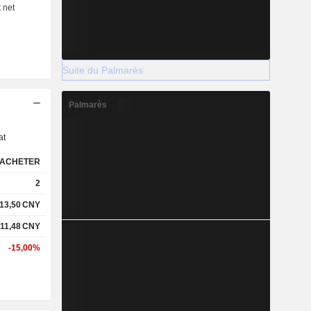
Suite du Palmarès
s
Palmarès
at
ACHETER
2
13,50
CNY
11,48
CNY
-15,00%