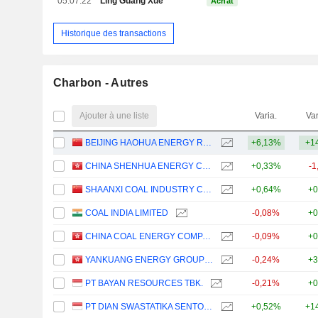
05.07.22
Ling Guang Xue
Achat
Historique des transactions
Charbon - Autres
Ajouter à une liste
Varia.
Var
BEIJING HAOHUA ENERGY RESOURCE CO., LTD.
+6,13%
+1
CHINA SHENHUA ENERGY COMPANY LIMITED
+0,33%
-1
SHAANXI COAL INDUSTRY COMPANY LIMITED
+0,64%
+0
COAL INDIA LIMITED
-0,08%
+0
CHINA COAL ENERGY COMPANY LIMITED
-0,09%
+0
YANKUANG ENERGY GROUP COMPANY LIMITED
-0,24%
+3
PT BAYAN RESOURCES TBK.
-0,21%
+0
PT DIAN SWASTATIKA SENTOSA TBK
+0,52%
+1