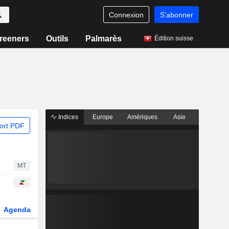
Connexion
S'abonner
reeners
Outils
Palmarès
Édition suisse
Indices
Europe
Amériques
Asie
ort PDF
MT
Agenda
Secteur
Dérivés
Fonds et ETFs