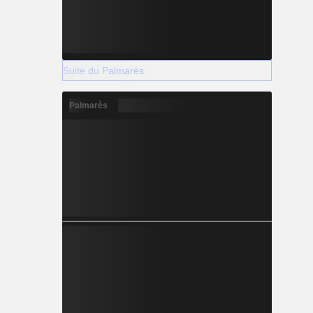
Suite du Palmarès
Palmarès