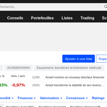
Conseils
Portefeuilles
Listes
Trading
Sc
Ajouter à une liste
Rapp
N
AU000000ANN9
Equipement, fournitures et distribution médicale
. 5j.
Varia. 1 janv.
22/06
Ansell nomme un nouveau directeur financier
93%
-0,97%
26/05
Ansell transforme la stabilité de ses revenus en une solide croissance des bénéfices
Société
Finances
Valorisation
Consensus
Ratings