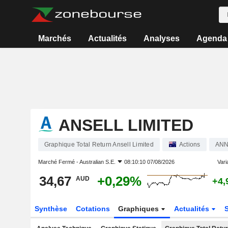
Marchés
Actualités
Analyses
Agenda
ANSELL LIMITED
Graphique Total Return Ansell Limited
Actions
AN
Marché Fermé -
Australian S.E.
08:10:10 07/08/2026
Varia
34,67
+0,29%
AUD
+4,
Synthèse
Cotations
Graphiques
Actualités