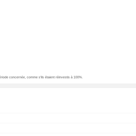
ériode concernée, comme s'ils étaient réinvestis à 100%.