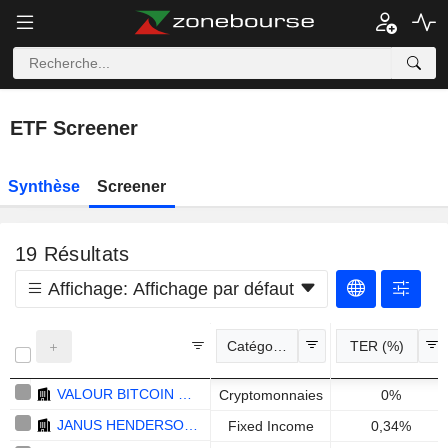
ETF Screener
Synthèse
Screener
19
Résultats
Affichage:
Affichage par défaut
Catégories
TER (%)
VALOUR BITCOIN ZERO - EUR
Cryptomonnaies
0%
JANUS HENDERSON US ENHANCED INFLATION CORE UCITS ETF ACC - GBP HEDGED
Fixed Income
0,34%