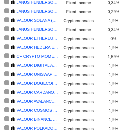
JANUS HENDERSON US ENHANCED INFLATION CORE UCITS ETF - EUR HEDGED
Fixed Income
0,34%
JANUS HENDERSON US ENHANCED INFLATION CORE UCITS ETF - USD
Fixed Income
0,29%
VALOUR SOLANA (SOL) - EUR
Cryptomonnaies
1,9%
JANUS HENDERSON US ENHANCED INFLATION CORE UCITS ETF ACC - CHF HEDGED
Fixed Income
0,34%
VALOUR ETHEREUM ZERO - EUR
Cryptomonnaies
0%
VALOUR HEDERA ETP - EUR
Cryptomonnaies
1,9%
CF CRYPTO MOMENTUM ETP - USD
Cryptomonnaies
1,59%
VALOUR DIGITAL ASSET BASKET 10 - EUR
Cryptomonnaies
1,9%
VALOUR UNISWAP (UNI) - EUR
Cryptomonnaies
1,9%
VALOUR DOGECOIN - EUR
Cryptomonnaies
1,9%
VALOUR CARDANO (ADA) - EUR
Cryptomonnaies
1,9%
VALOUR AVALANCHE (AVAX) - EUR
Cryptomonnaies
1,9%
VALOUR COSMOS (ATOM) - EUR
Cryptomonnaies
1,9%
VALOUR BINANCE (BNB) - EUR
Cryptomonnaies
1,9%
VALOUR POLKADOT (DOT) - EUR
Cryptomonnaies
1,9%