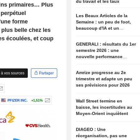
du travail et les taux
ins primaires… Plus
 perpétuel
Les Beaux Articles de la
'une forme
Semaine : un peu de foot,
beaucoup d'IA et un
 plus belle chez les
soupçon de complotisme
es écoulées, et coup
GENERALI : résultats du 1er
semestre 2026 : une
nouvelle performance
supérieure aux attentes,
bien que partiellement
Amrize progresse au 2e
 à vos sources
Partager
anticipée
trimestre et adapte un peu
ses prévisions pour 2026
Wall Street termine en
PFIZER INC.
+1,51%
baisse, les incertitudes au
Moyen-Orient inquiètent
DIAGEO : Une
réorganisation, pas une