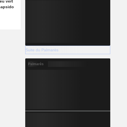
feu vert
hapsido
Suite du Palmarès
Palmarès