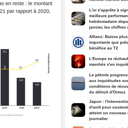
as en reste : le montant
L'or s'apprête à sig
021 par rapport à 2020,
meilleure performa
hebdomadaire depu
janvier, les chiffres
l'emploi américain e
Allianz: Baisse plus
de mire
importante que pré
bénéfice au T2
L'Europe se réchauf
marchés s'en inquiè
Le pétrole progress
aux inquiétudes sur
conditions de réouv
du détroit d'Ormuz
Japon : l'interventi
d'avril pour souteni
atteint un nouveau 
journalier