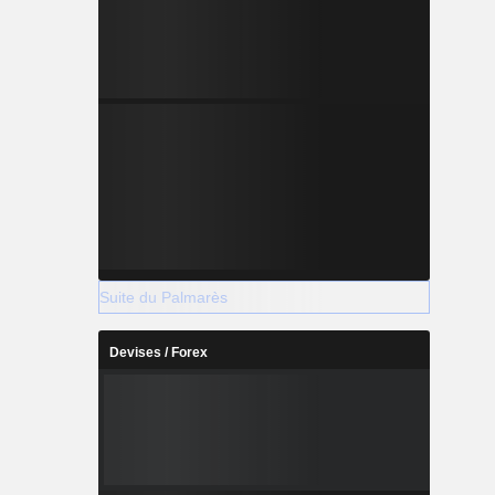
Suite du Palmarès
Devises / Forex