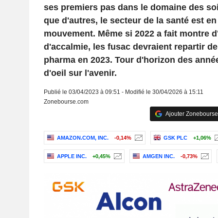
ses premiers pas dans le domaine des so
que d'autres, le secteur de la santé est en
mouvement. Même si 2022 a fait montre d
d'accalmie, les fusac devraient repartir de
pharma en 2023. Tour d'horizon des anné
d'oeil sur l'avenir.
Publié le 03/04/2023 à 09:51 - Modifié le 30/04/2026 à 15:11
Zonebourse.com
Ajouter Zonebourse
AMAZON.COM, INC.
-0,14%
GSK PLC
+1,06%
APPLE INC.
+0,45%
AMGEN INC.
-0,73%