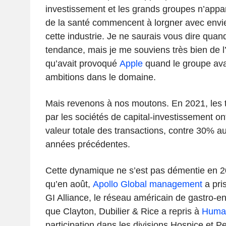
investissement et les grands groupes n’appa
de la santé commencent à lorgner avec envi
cette industrie. Je ne saurais vous dire quan
tendance, mais je me souviens très bien de 
qu’avait provoqué
Apple
quand le groupe avai
ambitions dans le domaine.
Mais revenons à nos moutons. En 2021, les t
par les sociétés de capital-investissement o
valeur totale des transactions, contre 30% a
années précédentes.
Cette dynamique ne s’est pas démentie en 
qu’en août,
Apollo Global management
a pri
GI Alliance, le réseau américain de gastro-en
que
Clayton, Dubilier & Rice a repris à
Huma
participation dans les divisions Hospice et 