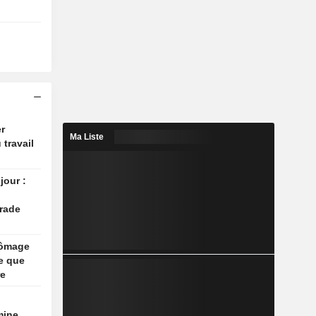
r
Ma Liste
 travail
jour :
rade
hômage
e que
re
mine