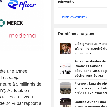
réinvention
Dernières actualités
Dernières analyses
L'énigmatique Miste
Warsh, le marché du
et les taux
Avis d'analystes du 
Roche et Sandoz
a été une année
séduisent, UBS dég
sèchement Sopra
. Les
méga
France : taux de c
ieure à 5 milliards de
en hausse plus fort
EY). Au total, on
prévu au 2e trimest
tailles au niveau
Bourse Zurich: une
 de 24 % par rapport à
humeur morose do