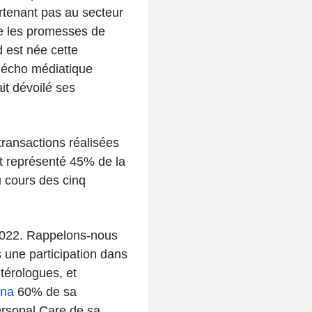
rtenant pas au secteur
e les promesses de
d est née cette
l’écho médiatique
t dévoilé ses
ransactions réalisées
nt représenté 45% de la
u cours des cinq
2022. Rappelons-nous
s une participation dans
térologues, et
na
60% de sa
Personal Care de sa