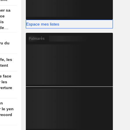
ner sa
nce
is
Espace mes listes
 de
n ligne
Palmarès
vu du
fe, les
tent
e face
 les
erture
on
r le yen
record