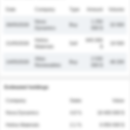
Date
Company
Type
Amount
Volume
Nova
1 250
26/05/2026
Buy
32 000
Dynamics
000 $
Helios
845 000
21/05/2026
Sell
19 500
Materials
$
Atlas
2 030
14/05/2026
Buy
48 200
Renewables
000 $
Estimated holdings
Company
Stake
Value
Nova Dynamics
4.8 %
18 400 000 $
Helios Materials
2.1 %
6 950 000 $