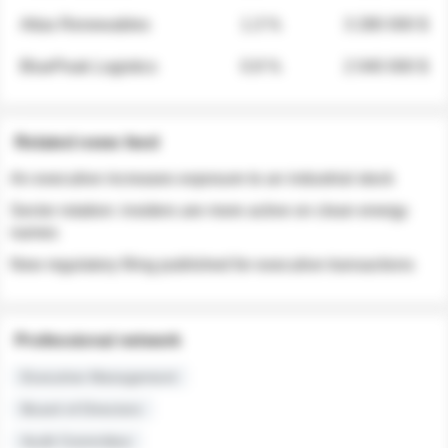
Atlas Renewables
1.3 %
3 280 000 $
BluePeak Logistics
0.9 %
2 040 000 $
Related news feed
An executive increases exposure to an industrial stock
Sector rotation: insiders are more active on clean energy
names
New regulatory filing published for executive transactions
Professional network
Executive Management
Board of Directors
Audit Committee