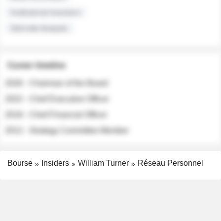
Institutional Investors
Sell-side Analysts
Career timeline
2026 - Chairman of the Board
2022 - Chief Executive Officer
2018 - Chief Financial Officer
2012 - Strategy Committee Member
Bourse
Insiders
William Turner
Réseau Personnel