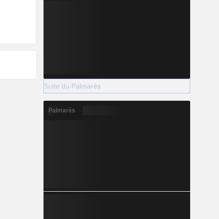
Suite du Palmarès
Palmarès