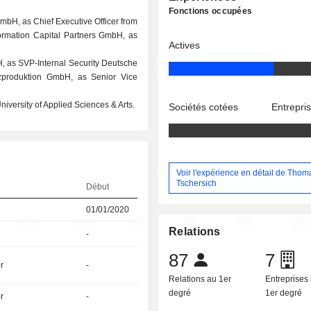
Fonctions occupées
mbH, as Chief Executive Officer from
sformation Capital Partners GmbH, as
Actives
H, as SVP-Internal Security Deutsche
produktion GmbH, as Senior Vice
iversity of Applied Sciences & Arts.
Sociétés cotées
Entrepri
Voir l'expérience en détail de Thom
Tschersich
Début
01/01/2020
Relations
-
87
7
r
-
Relations au 1er
Entreprises 
degré
1er degré
r
-