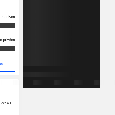
Inactives
se privées
as
liées au