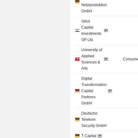
Netzproduktion
GmbH
Glilot
Capital
Investments
GP Ltd.
University of
Applied
Consume
Sciences &
Arts
Digital
Transformation
Capital
Partners
GmbH
Deutsche
Telekom
Security GmbH
T Capital