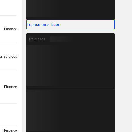
Espace mes listes
Finance
Palmarès
r Services
Finance
Finance