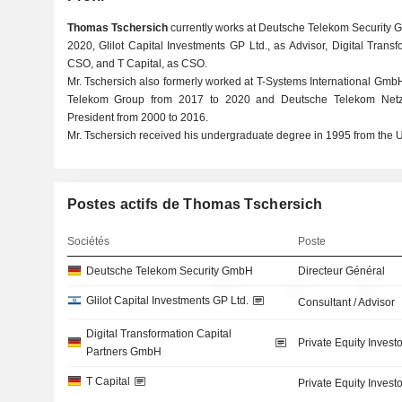
Thomas Tschersich
currently works at Deutsche Telekom Security G
2020, Glilot Capital Investments GP Ltd., as Advisor, Digital Tran
CSO, and T Capital, as CSO.
Mr. Tschersich also formerly worked at T-Systems International Gmb
Telekom Group from 2017 to 2020 and Deutsche Telekom Netz
President from 2000 to 2016.
Mr. Tschersich received his undergraduate degree in 1995 from the Un
Postes actifs de Thomas Tschersich
Sociétés
Poste
Deutsche Telekom Security GmbH
Directeur Général
Glilot Capital Investments GP Ltd.
Consultant / Advisor
Digital Transformation Capital
Private Equity Investo
Partners GmbH
T Capital
Private Equity Investo