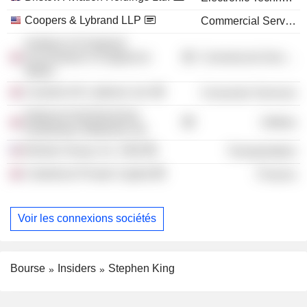
Coopers & Lybrand LLP
Commercial Services
Institute of Chartered
Accountants in England &
Commercial Services
Wales
Camelot UK Lotteries Ltd.
Consumer Services
National Grid Electricity
Utilities
Distribution Midlands Ltd.
Bristow Group, Inc. /Old/
Transportation
Caledonia Private Capital
Finance
Voir les connexions sociétés
Bourse
Insiders
Stephen King