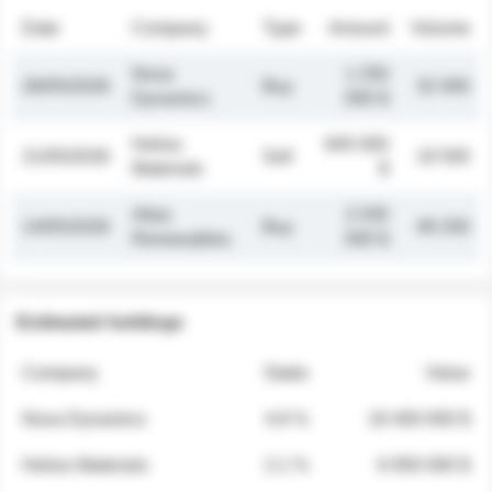
Date
Company
Type
Amount
Volume
Nova
1 250
26/05/2026
Buy
32 000
Dynamics
000 $
Helios
845 000
21/05/2026
Sell
19 500
Materials
$
Atlas
2 030
14/05/2026
Buy
48 200
Renewables
000 $
Estimated holdings
Company
Stake
Value
Nova Dynamics
4.8 %
18 400 000 $
Helios Materials
2.1 %
6 950 000 $