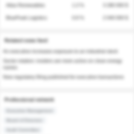
Atlas Renewables
1.3 %
3 280 000 $
BluePeak Logistics
0.9 %
2 040 000 $
Related news feed
An executive increases exposure to an industrial stock
Sector rotation: insiders are more active on clean energy
names
New regulatory filing published for executive transactions
Professional network
Executive Management
Board of Directors
Audit Committee