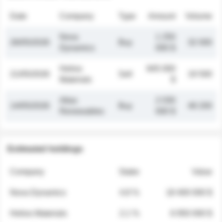
Date
Company
Type
Amount
Volume
Nova
1 250
26/05/2026
Buy
32 000
Dynamics
000 $
Helios
845 000
21/05/2026
Sell
19 500
Materials
$
Atlas
2 030
14/05/2026
Buy
48 200
Renewables
000 $
Estimated holdings
Company
Stake
Value
Nova Dynamics
4.8 %
18 400 000 $
Helios Materials
2.1 %
6 950 000 $