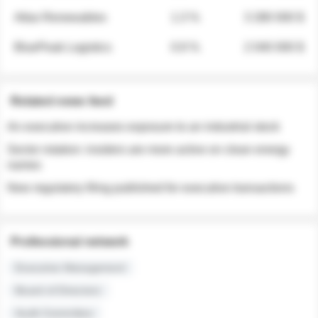
Atlas Renewables
1.3 %
3 280 000 $
BluePeak Logistics
0.9 %
2 040 000 $
Related news feed
An executive increases exposure to an industrial stock
Sector rotation: insiders are more active on clean energy
names
New regulatory filing published for executive transactions
Professional network
Executive Management
Board of Directors
Audit Committee