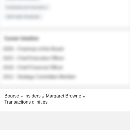
Institutional Investors
Sell-side Analysts
Career timeline
2026 - Chairman of the Board
2022 - Chief Executive Officer
2018 - Chief Financial Officer
2012 - Strategy Committee Member
Bourse
Insiders
Margaret Browne
Transactions d'initiés