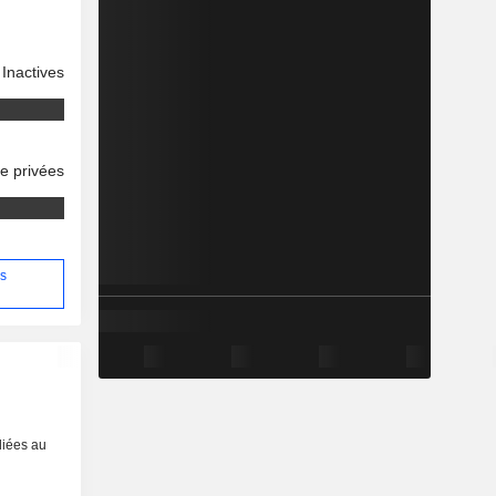
Inactives
se privées
us
liées au