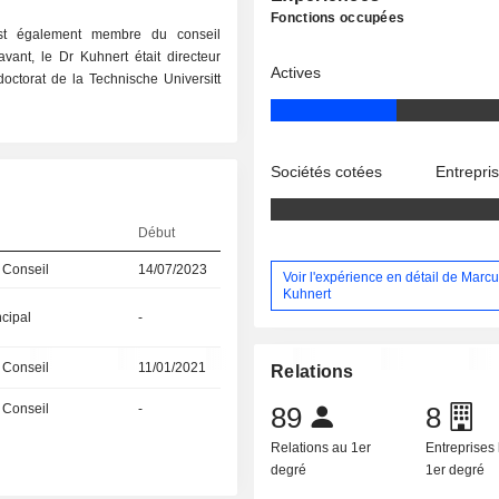
Fonctions occupées
est également membre du conseil
ant, le Dr Kuhnert était directeur
Actives
ctorat de la Technische Universitt
Sociétés cotées
Entrepri
Début
 Conseil
14/07/2023
Voir l'expérience en détail de Marc
Kuhnert
ncipal
-
 Conseil
11/01/2021
Relations
 Conseil
-
89
8
Relations au 1er
Entreprises 
degré
1er degré