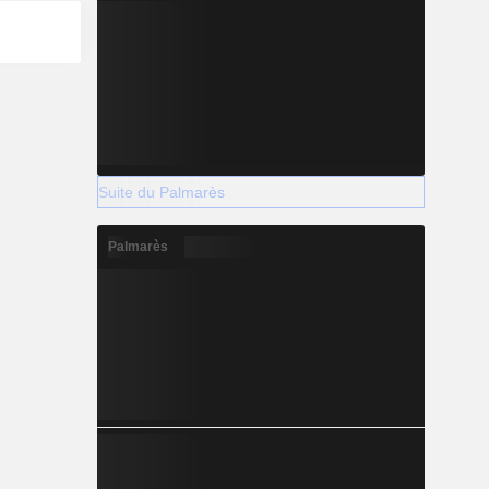
Suite du Palmarès
Palmarès