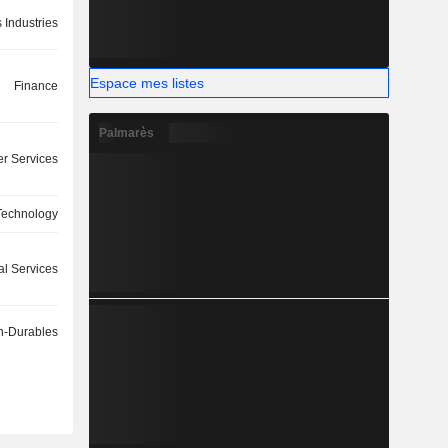
 Industries
Espace mes listes
Finance
Palmarès
r Services
Technology
l Services
-Durables