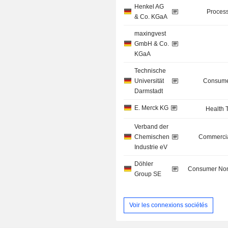
Henkel AG
Process
& Co. KGaA
maxingvest
GmbH & Co.
KGaA
Technische
Universität
Consume
Darmstadt
E. Merck KG
Health 
Verband der
Chemischen
Commercia
Industrie eV
Döhler
Consumer Non
Group SE
Voir les connexions sociétés