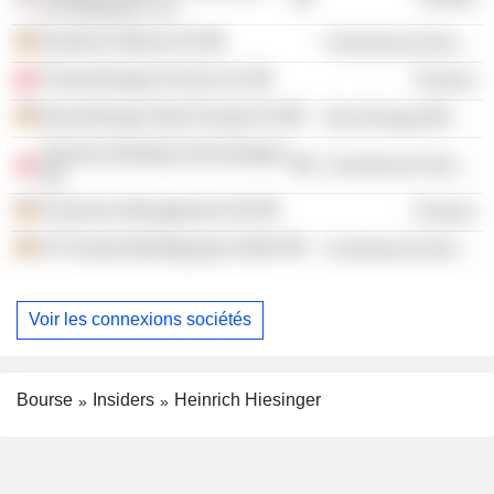
& Distribution, Inc.
Deutsche Messe AG
Commercial Services
Thyssenkrupp (China) Ltd.
Finance
thyssenkrupp Steel Europe AG
Non-Energy Minerals
Siemens Building Technologies
Commercial Services
AG
Fresenius Management SE
Finance
ZF Europa Beteiligungs GmbH
Commercial Services
Voir les connexions sociétés
Bourse
Insiders
Heinrich Hiesinger