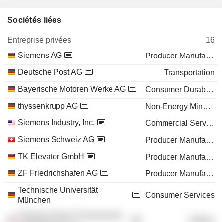
Sociétés liées
Entreprise privées
16
Siemens AG
Producer Manufacturing
Deutsche Post AG
Transportation
Bayerische Motoren Werke AG
Consumer Durables
thyssenkrupp AG
Non-Energy Minerals
Siemens Industry, Inc.
Commercial Services
Siemens Schweiz AG
Producer Manufacturing
TK Elevator GmbH
Producer Manufacturing
ZF Friedrichshafen AG
Producer Manufacturing
Technische Universität
Consumer Services
München
Siemens Power Transmission
Utilities