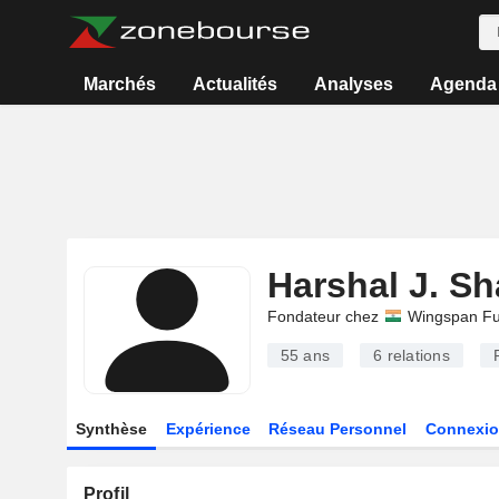
Marchés
Actualités
Analyses
Agenda
Harshal J. S
Fondateur chez
Wingspan Fu
55 ans
6
relations
Synthèse
Expérience
Réseau Personnel
Connexio
Profil