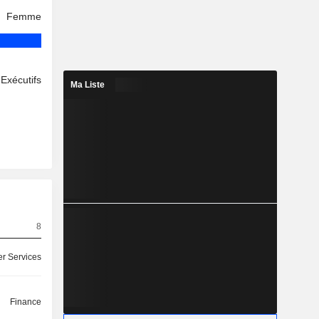
Femme
Exécutifs
Ma Liste
8
r Services
Finance