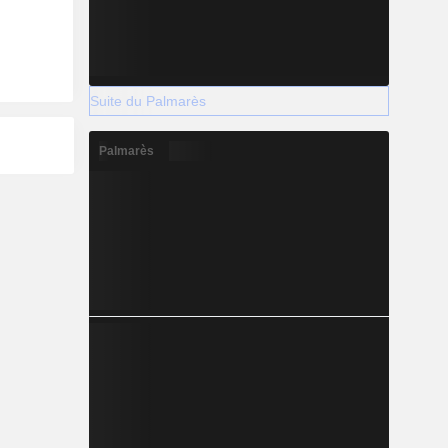
Suite du Palmarès
Palmarès