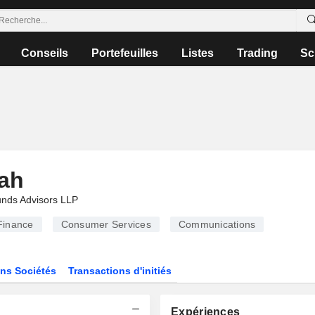
Conseils
Portefeuilles
Listes
Trading
Sc
hah
nds Advisors LLP
Finance
Consumer Services
Communications
ns Sociétés
Transactions d'initiés
Expériences