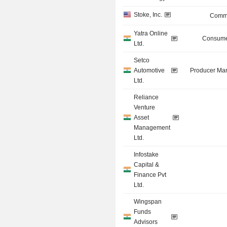
Stoke, Inc.
Commu
Yatra Online
Consume
Ltd.
Setco
Automotive
Producer Man
Ltd.
Reliance
Venture
Asset
Management
Ltd.
Infostake
Capital &
Finance Pvt
Ltd.
Wingspan
Funds
Advisors