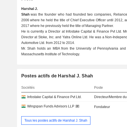
Harshal J.
Shah
was the founder who had founded two companies, Reliance
2006 where he held the title of Chief Executive Officer until 2012
2017 where he previously held the title of Managing Partner.
He is currently a Director at Infostake Capital & Finance Pvt Ltd. M
Director at Stoke, Inc. and Yatra Online Ltd. He was a Non-Indepen
Automotive Ltd. from 2012 to 2014.
Mr. Shah holds an MBA from the University of Pennsylvania and
Massachusetts Institute of Technology.
Postes actifs de Harshal J. Shah
Sociétés
Poste
Infostake Capital & Finance Pvt Ltd.
Directeur/Membre du
Wingspan Funds Advisors LLP
Fondateur
Tous les postes actifs de Harshal J. Shah