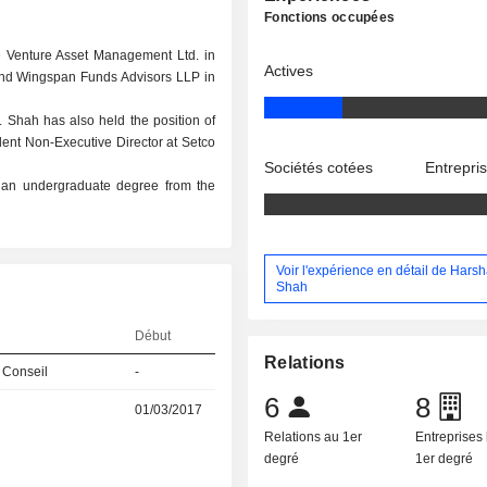
Fonctions occupées
 Venture Asset Management Ltd. in
Actives
, and Wingspan Funds Advisors LLP in
r. Shah has also held the position of
dent Non-Executive Director at Setco
Sociétés cotées
Entrepri
 an undergraduate degree from the
Voir l'expérience en détail de Harsh
Shah
Début
Relations
 Conseil
-
6
8
01/03/2017
Relations au 1er
Entreprises 
degré
1er degré