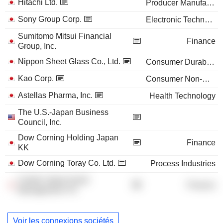
Hitachi Ltd.
Producer Manufacturing
Sony Group Corp.
Electronic Technology
Sumitomo Mitsui Financial
Finance
Group, Inc.
Nippon Sheet Glass Co., Ltd.
Consumer Durables
Kao Corp.
Consumer Non-Durables
Astellas Pharma, Inc.
Health Technology
The U.S.-Japan Business
Council, Inc.
Dow Corning Holding Japan
Finance
KK
Dow Corning Toray Co. Ltd.
Process Industries
Carlyle Japan Asset
Finance
Management YK
Voir les connexions sociétés