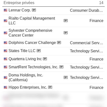
Entreprise privées
14
Lennar Corp.
Consumer Durables
Rialto Capital Management
Finance
LLC
Sylvester Comprehensive
Cancer Center
Dolphins Cancer Challenge
Commercial Services
States Title LLC
Technology Services
Quarterra Living Inc
Finance
SmartRent Technologies, Inc.
Technology Services
Doma Holdings, Inc.
Technology Services
(California)
Hippo Enterprises, Inc.
Finance
Reinvent Technology Partners
Finance
Z