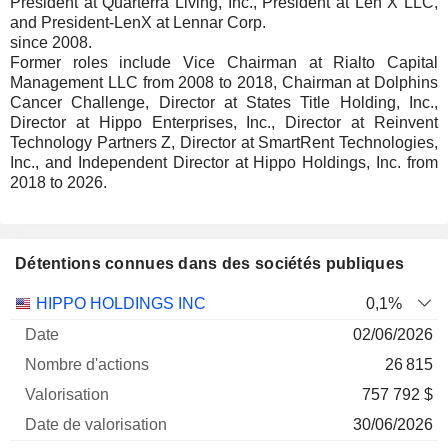
President at Quarterra Living, Inc., President at Len X LLC,
and President-LenX at Lennar Corp.
since 2008.
Former roles include Vice Chairman at Rialto Capital
Management LLC from 2008 to 2018, Chairman at Dolphins
Cancer Challenge, Director at States Title Holding, Inc.,
Director at Hippo Enterprises, Inc., Director at Reinvent
Technology Partners Z, Director at SmartRent Technologies,
Inc., and Independent Director at Hippo Holdings, Inc. from
2018 to 2026.
Détentions connues dans des sociétés publiques
Nombre
Date de
HIPPO HOLDINGS INC
0,1%
Société
Date
d'actions
Valorisation
valorisation
02/06/2026
26 815
757 792 $
30/06/2026