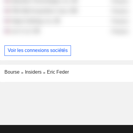
Opendoor Technologies, Inc.
Finance
Fifth Wall Acquisition Corp. II
Finance
Hippo Holdings, Inc.
Finance
Len X LLC
Finance
Voir les connexions sociétés
Bourse
Insiders
Eric Feder