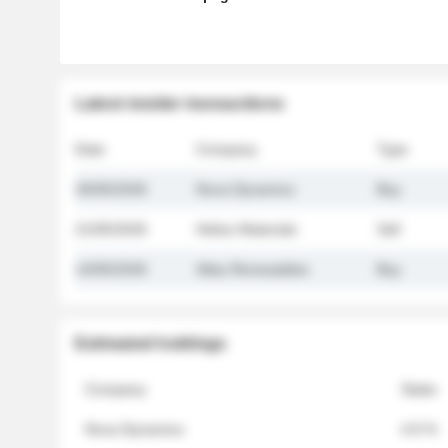
Latest insider transactions
Date
Company
Type
26/05/2026
Nova Dynamics
Buy
21/05/2026
Helios Materials
Sell
14/05/2026
Atlas Renewables
Buy
Estimated holdings
Company
Stake
Nova Dynamics
4.8 %