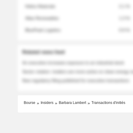
Helios Materials
2.1 %
Atlas Renewables
1.3 %
BluePeak Logistics
0.9 %
Related news feed
An executive increases exposure to an industrial stock
Sector rotation: insiders are more active on clean energy
New regulatory filing published for executive transactions
Bourse
Insiders
Barbara Lambert
Transactions d'initiés