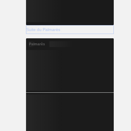
Suite du Palmarès
Palmarès