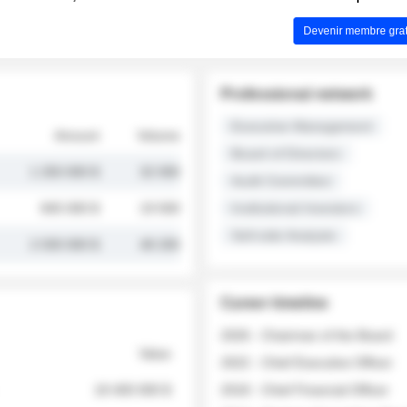
Devenir membre grat
Professional network
Executive Management
Amount
Volume
Board of Directors
1 250 000 $
32 000
Audit Committee
845 000 $
19 500
Institutional Investors
Sell-side Analysts
2 030 000 $
48 200
Career timeline
2026 - Chairman of the Board
Value
2022 - Chief Executive Officer
18 400 000 $
2018 - Chief Financial Officer