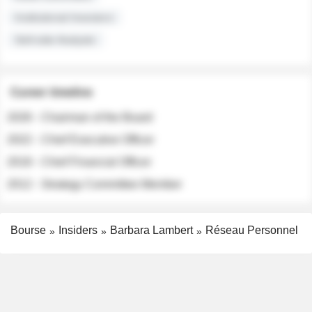
Institutional Investors
Sell-side Analysts
Career timeline
2026 - Chairman of the Board
2022 - Chief Executive Officer
2018 - Chief Financial Officer
2012 - Strategy Committee Member
Bourse
Insiders
Barbara Lambert
Réseau Personnel