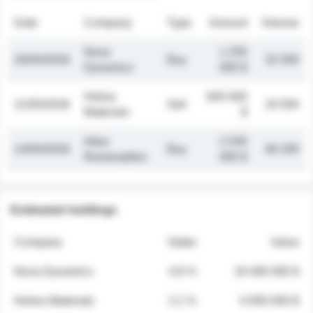
Date
Company
Type
Amount
Volume
Nova
1 250
26/05/2026
Buy
32 000
Dynamics
000 $
Helios
845 000
21/05/2026
Sell
19 500
Materials
$
Atlas
2 030
14/05/2026
Buy
48 200
Renewables
000 $
Estimated holdings
Company
Stake
Value
Nova Dynamics
4.8 %
18 400 000 $
Helios Materials
2.1 %
6 950 000 $