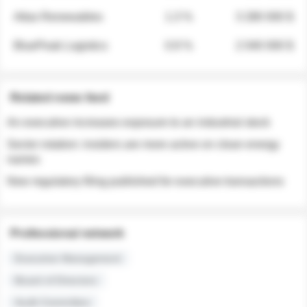
Atlas Renewables
1.3 %
3 280 000 $
BluePeak Logistics
0.9 %
2 040 000 $
Related news feed
An executive increases exposure to an industrial stock
Sector rotation: insiders are more active on clean energy
names
New regulatory filing published for executive transactions
Professional network
Executive Management
Board of Directors
Audit Committee