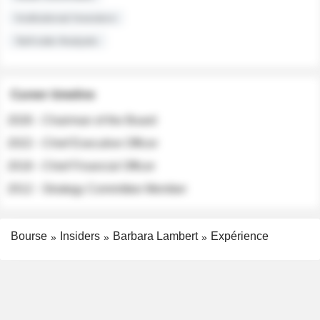
Institutional Investors
Sell-side Analysts
Career timeline
2026 - Chairman of the Board
2022 - Chief Executive Officer
2018 - Chief Financial Officer
2012 - Strategy Committee Member
Bourse
Insiders
Barbara Lambert
Expérience