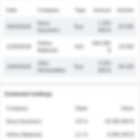
Date
Company
Type
Amount
Volume
Nova
1 250
26/05/2026
Buy
32 000
Dynamics
000 $
Helios
845 000
21/05/2026
Sell
19 500
Materials
$
Atlas
2 030
14/05/2026
Buy
48 200
Renewables
000 $
Estimated holdings
Company
Stake
Value
Nova Dynamics
4.8 %
18 400 000 $
Helios Materials
2.1 %
6 950 000 $