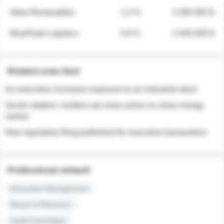
Atlas Renewables
1.3 %
3 280 000 $
BluePeak Logistics
0.9 %
2 040 000 $
Related news feed
An executive increases exposure to an industrial stock
Sector rotation: insiders are more active on clean energy
names
New regulatory filing published for executive transactions
Professional network
Executive Management
Board of Directors
Audit Committee