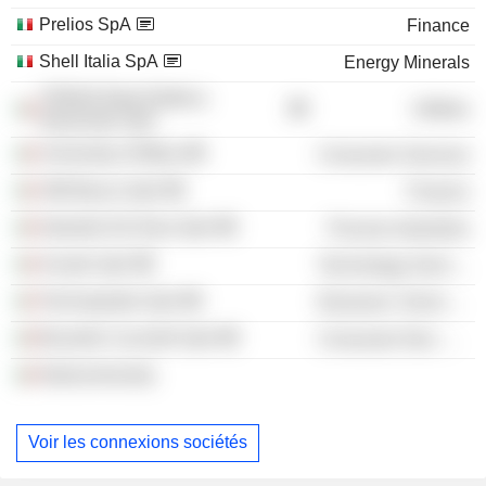
Prelios SpA
Finance
Shell Italia SpA
Energy Minerals
TERNA Rete Elettrica
Utilities
Nazionale SpA
University of Milan
Consumer Services
UBI Banca SpA
Finance
Industrie De Nora SpA
Process Industries
Avvale SpA
Technology Services
Technoprobe SpA
Electronic Technology
Brunello Cucinelli SpA
Consumer Non-Durables
Nedcommunity
Voir les connexions sociétés