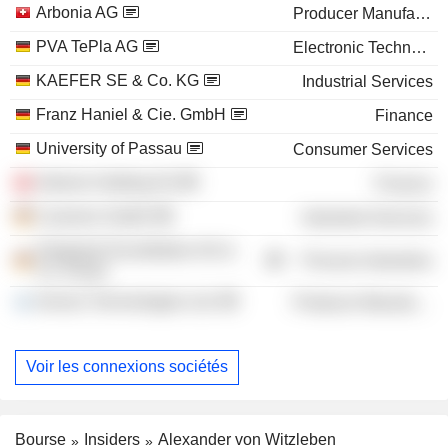
Arbonia AG
Producer Manufacturing
PVA TePla AG
Electronic Technology
KAEFER SE & Co. KG
Industrial Services
Franz Haniel & Cie. GmbH
Finance
University of Passau
Consumer Services
Artemis Holding AG
Finance
Caverion GmbH
Industrial Services
Siegwerk Druckfarben AG &
Process Industries
Co. KGaA
Innoviz Technologies Ltd.
Producer Manufacturing
Voir les connexions sociétés
Bourse
Insiders
Alexander von Witzleben