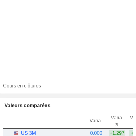
Cours en clôtures
Valeurs comparées
Varia.
Va
Varia.
5j.
j
US 3M
0.000
+1.297
+3