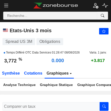
US 3M
3,772
%
-0.575
Etats-Unis 3 mois
Spread US 3M
Obligations
Temps Différé OTC Data Services
01:28:47 08/08/2026
Varia. 1 janv.
%
0.000
3,772
+3.817
Synthèse
Cotations
Graphiques
Analyse Technique
Graphique Statique
Graphique Comparat