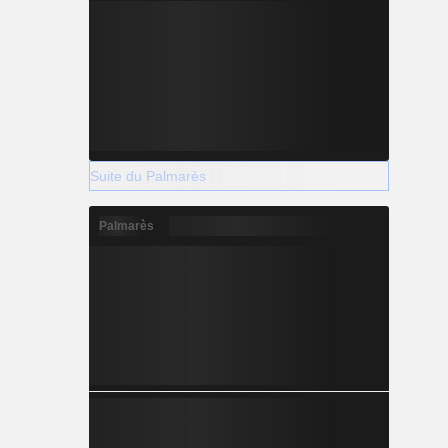
Suite du Palmarès
Palmarès