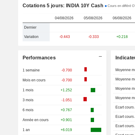
Cotations 5 jours: INDIA 10Y Cash
Cours en différé 
04/08/2026
05/08/2026
06/08/2026
Dernier
Variation
-0.443
-0.333
+0.218
Performances
Indicate
Moyenne mo
1 semaine
-0.700
Moyenne mo
Mois en cours
-0.700
Moyenne mo
1 mois
+1.252
Moyenne mo
3 mois
-1.051
Ecart cours
6 mois
+0.767
Ecart cours
Année en cours
+0.901
Ecart cours
1 an
+6.019