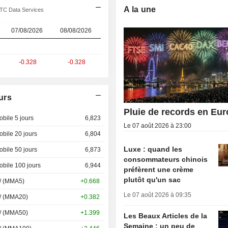
A la une
OTC Data Services
07/08/2026
08/08/2026
-0.328
-0.328
urs
Pluie de records en Eu
bile 5 jours
6,823
Le 07 août 2026 à 23:00
bile 20 jours
6,804
Luxe : quand les
bile 50 jours
6,873
consommateurs chinois
bile 100 jours
6,944
préfèrent une crème
plutôt qu'un sac
 / (MMA5)
+0.668
Le 07 août 2026 à 09:35
 / (MMA20)
+0.382
 / (MMA50)
+1.399
Les Beaux Articles de la
Semaine : un peu de