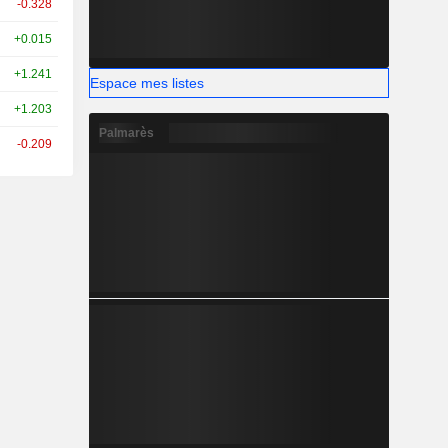
-0.328
+0.015
+1.241
Espace mes listes
+1.203
Palmarès
-0.209