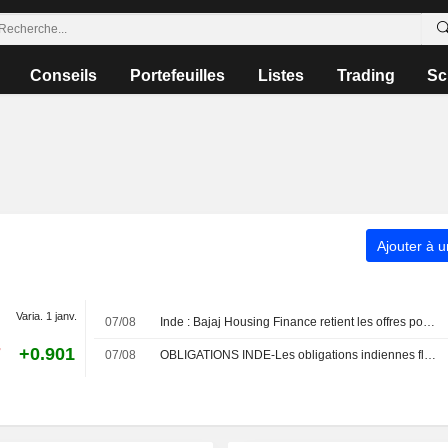
Conseils
Portefeuilles
Listes
Trading
Sc
Ajouter à u
Varia. 1 janv.
07/08
Inde : Bajaj Housing Finance retient les offres pour sa réouverture d'obligations, selon des banquiers
7
+0.901
07/08
OBLIGATIONS INDE-Les obligations indiennes fléchissent sous la poussée du pétrole et une nouvelle émission de dette