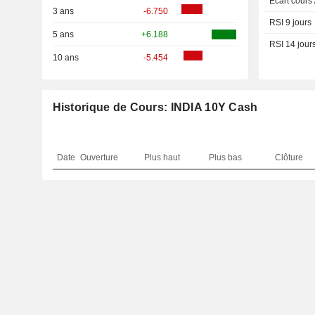
Ecart cours
3 ans
-6.750
RSI 9 jours
5 ans
+6.188
RSI 14 jour
10 ans
-5.454
Historique de Cours: INDIA 10Y Cash
Date
Ouverture
Plus haut
Plus bas
Clôture