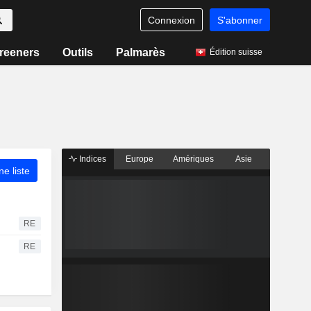
Connexion
S'abonner
reeners
Outils
Palmarès
Édition suisse
Indices
Europe
Amériques
Asie
ne liste
RE
RE