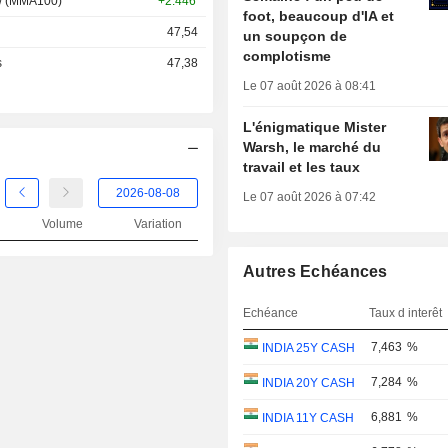
 / (MMA100)
+2.446
foot, beaucoup d'IA et
47,54
un soupçon de
complotisme
s
47,38
Le 07 août 2026 à 08:41
L'énigmatique Mister
Warsh, le marché du
travail et les taux
Le 07 août 2026 à 07:42
Volume
Variation
Autres Echéances
Echéance
Taux d interêt
7,463
%
INDIA 25Y CASH
7,284
%
INDIA 20Y CASH
6,881
%
INDIA 11Y CASH