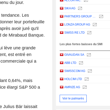
ALCON INC.
enu du jour.
SIKA AG
s tendance. Les
PARTNERS GROUP HOLDING AG
tionner leur portefeuille
LONZA GROUP AG
près avoir juré qu'il
SWISS RE LTD
ard de Mirabaud Banque.
Les plus fortes baisses du SMI
qui lève une grande
ent, est entré en
GIVAUDAN SA
e commerciale qui a
ABB LTD
SWISSCOM AG
HOLCIM LTD
rdant 0,64%, mais
dice élargi S&P 500 a
AMRIZE AG
Voir le palmarès
 Julius Bär laissait