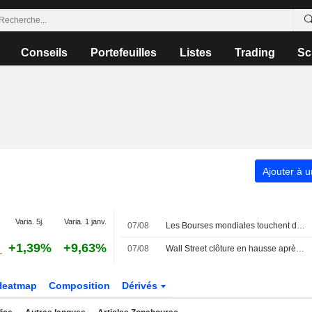
Conseils
Portefeuilles
Listes
Trading
Sc
Ajouter à u
Varia. 5j.
Varia. 1 janv.
07/08
Les Bourses mondiales touchent des sommets après l'emploi américain
+1,39%
+9,63%
07/08
Wall Street clôture en hausse après l'emploi américain
Heatmap
Composition
Dérivés