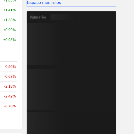
+1,63%
Espace mes listes
+1,41%
Palmarès
+1,38%
+0,99%
+0,98%
-0,50%
-0,68%
-2,18%
-2,42%
-8,78%