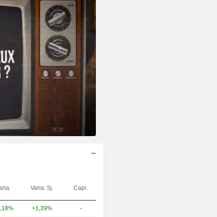
aria.
Varia. 5j.
Capi.
+1,39%
-
,18%