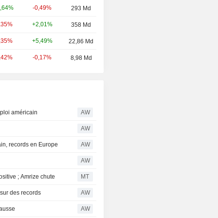
-0,49%
,64%
293 Md
+2,01%
,35%
358 Md
+5,49%
,35%
22,86 Md
-0,17%
,42%
8,98 Md
ploi américain
AW
AW
in, records en Europe
AW
AW
sitive ; Amrize chute
MT
 sur des records
AW
hausse
AW