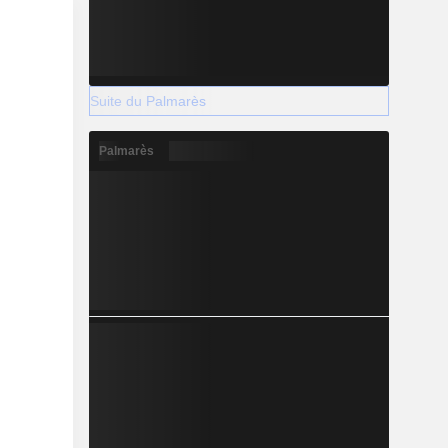
Suite du Palmarès
Palmarès