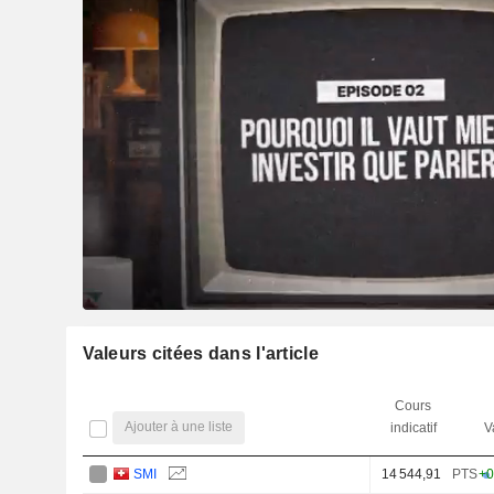
Valeurs citées dans l'article
Cours
Ajouter à une liste
indicatif
V
SMI
14 544,91
PTS
+0