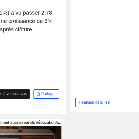
0,1%) a vu passer 2,78
t une croissance de 6%
après clôture
e à vos sources
Partager
Heatmap détaillée