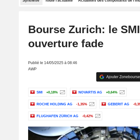
Synthèse
Toute l'actualité
Actualités des composants de l'in
Bourse Zurich: le SMI
ouverture fade
Publié le 14/05/2025 à 08:46
AWP
Ajouter Zonebourse
SMI
+0,18%
NOVARTIS AG
+0,64%
ROCHE HOLDING AG
-1,35%
GEBERIT AG
-0,
FLUGHAFEN ZÜRICH AG
-0,42%