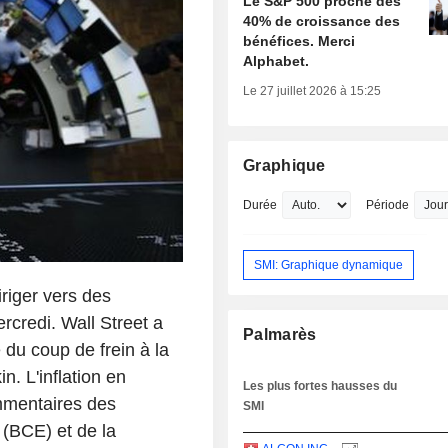
Le S&P 500 proche des
40% de croissance des
bénéfices. Merci
Alphabet.
Le 27 juillet 2026 à 15:25
Graphique
Durée
Période
SMI: Graphique dynamique
riger vers des
credi. Wall Street a
Palmarès
e du coup de frein à la
. L'inflation en
Les plus fortes hausses du
mmentaires des
SMI
(BCE) et de la