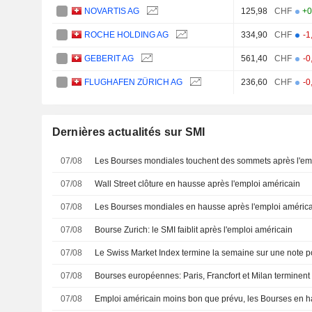
NOVARTIS AG
125,98
CHF
+0
ROCHE HOLDING AG
334,90
CHF
-1
GEBERIT AG
561,40
CHF
-0
FLUGHAFEN ZÜRICH AG
236,60
CHF
-0
Dernières actualités sur SMI
07/08
Les Bourses mondiales touchent des sommets après l'em
07/08
Wall Street clôture en hausse après l'emploi américain
07/08
Les Bourses mondiales en hausse après l'emploi américa
07/08
Bourse Zurich: le SMI faiblit après l'emploi américain
07/08
Le Swiss Market Index termine la semaine sur une note po
07/08
Bourses européennes: Paris, Francfort et Milan terminent
07/08
Emploi américain moins bon que prévu, les Bourses en 