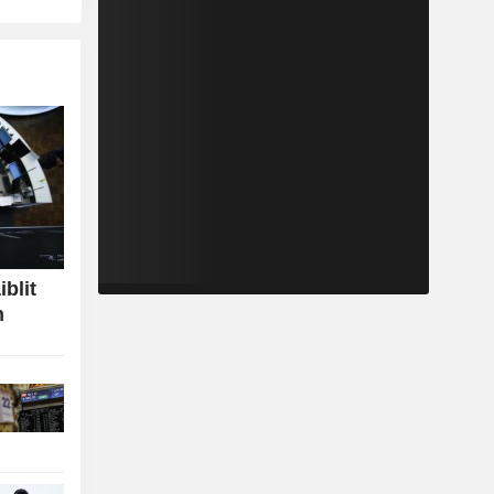
iblit
n