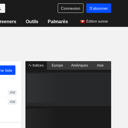
Connexion
S'abonner
reeners
Outils
Palmarès
Édition suisse
Indices
Europe
Amériques
Asie
ne liste
AW
AW