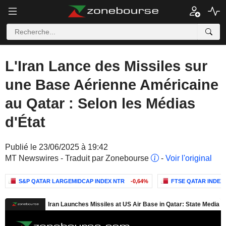
L'Iran Lance des Missiles sur
une Base Aérienne Américaine
au Qatar : Selon les Médias
d'État
Publié le 23/06/2025 à 19:42
MT Newswires - Traduit par Zonebourse
-
Voir l'original
S&P QATAR LARGEMIDCAP INDEX NTR
-0,64%
FTSE QATAR INDEX