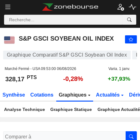
S&P GSCI SOYBEAN OIL INDEX
328,17
PTS
-0,28%
S&P GSCI SOYBEAN OIL INDEX
Graphique Comparatif S&P GSCI Soybean Oil Index
I
Marché Fermé - USA
09:53:00 06/08/2026
Varia. 1 janv.
PTS
-0,28%
328,17
+37,93%
Synthèse
Cotations
Graphiques
Actualités
Déri
Analyse Technique
Graphique Statique
Graphique Actualit