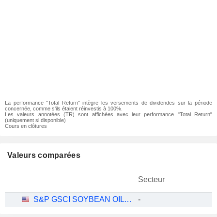
La performance "Total Return" intègre les versements de dividendes sur la période
concernée, comme s'ils étaient réinvestis à 100%.
Les valeurs annotées (TR) sont affichées avec leur performance "Total Return"
(uniquement si disponible)
Cours en clôtures
Valeurs comparées
Secteur
S&P GSCI SOYBEAN OIL INDEX
-