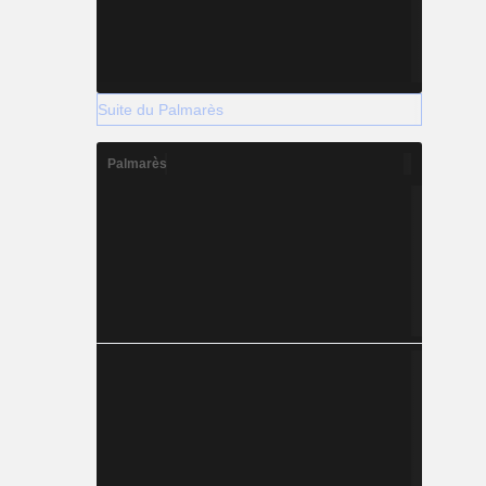
Suite du Palmarès
Palmarès