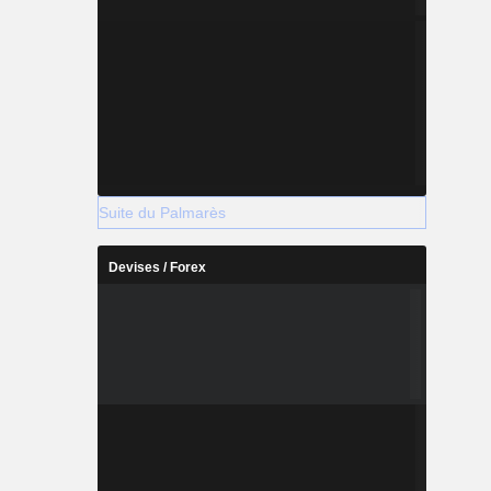
Suite du Palmarès
Devises / Forex