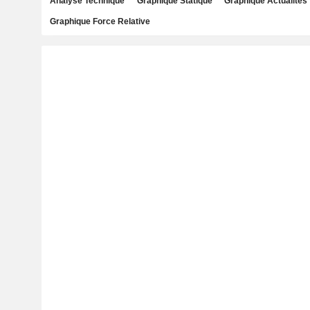
Analyse Technique
Graphique Statique
Graphique Actualités
Graphique Force Relative