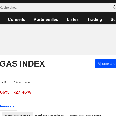
Conseils
Portefeuilles
Listes
Trading
Sc
 GAS INDEX
Ajouter à u
ia. 5j.
Varia. 1 janv.
,66%
-27,46%
Dérivés