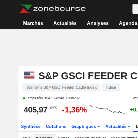
Marchés
Actualités
Analyses
Agenda
S&P GSCI FEEDER C
Warrants S&P GSCI Feeder Cattle Index
Indice
Temps réel USA
18:48:40 06/08/2026
Vari
405,97
-1,36%
PTS
+0
Synthèse
Cotations
Graphiques
Actualités