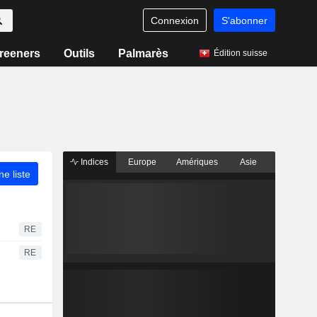
Connexion
S'abonner
reeners
Outils
Palmarès
Édition suisse
Indices
Europe
Amériques
Asie
ne liste
RE
RE