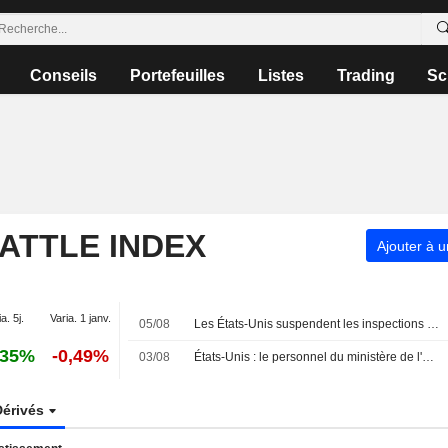
Conseils
Portefeuilles
Listes
Trading
Sc
ATTLE INDEX
Ajouter à u
a. 5j.
Varia. 1 janv.
05/08
Les États-Unis suspendent les inspections d'exportation d'avocats dans l'État mexicain du Michoacán pour des raisons de sécurité
,35%
-0,49%
03/08
États-Unis : le personnel du ministère de l'Agriculture s'inquiète des risques pesant sur le commerce, la recherche et l'aide alimentaire après une réorganisation
Dérivés