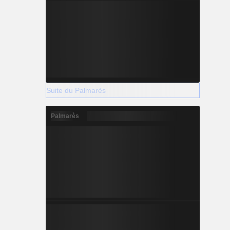
Suite du Palmarès
Palmarès