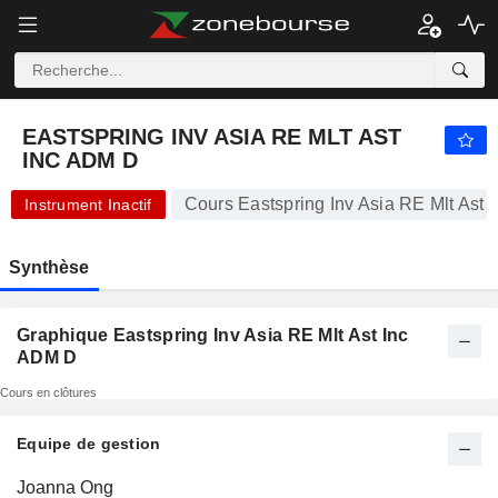
-.-
EASTSPRING INV ASIA RE MLT AST INC ADM D
-
$
-
%
EASTSPRING INV ASIA RE MLT AST
INC ADM D
Cours Eastspring Inv Asia RE Mlt Ast
Instrument Inactif
Synthèse
Graphique Eastspring Inv Asia RE Mlt Ast Inc
ADM D
Cours en clôtures
Equipe de gestion
Nom
Depuis
Joanna Ong