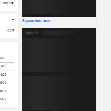
 Émergents
Espace mes listes
0.6%
Palmarès
uis
01/25
01/22
05/21
05/21
05/21