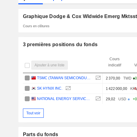
Graphique Dodge & Cox Wldwide Emerg Mkts
Cours en clôtures
3 premières positions du fonds
Cours
Ajouter à une liste
indicatif
V
TSMC (TAIWAN SEMICONDUCTOR MANUFACTURING COMPANY)
2 370,00
TWD
+0
SK HYNIX INC.
1 422 000,00
KR
-4
NATIONAL ENERGY SERVICES REUNITED CORP.
29,02
USD
+0
Tout voir
Parts du fonds