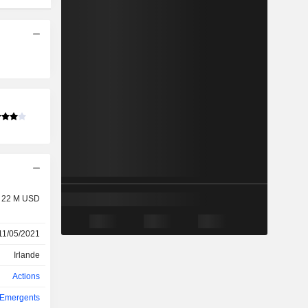
22 M USD
11/05/2021
Irlande
Actions
 Emergents