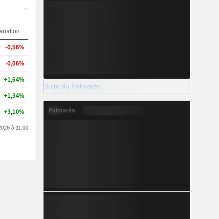
ariation
-0,56%
-0,06%
+1,64%
Suite du Palmarès
+1,34%
Palmarès
+3,10%
2026 à 11:00