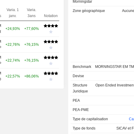
Morningstar
Varia. 1
Varia.
Zone géographique
Aucune 
s
janv.
3ans
Notation
M
+24,93%
+77,60%
R
M
+22,76%
+76,15%
P
M
+22,74%
+76,15%
P
Benchmark
MORNINGSTAR EM TM
M
Devise
+22,57%
+86,06%
D
Structure
Open Ended Investme
Juridique
PEA
PEA-PME
Type de capitalisation
Cap
Type de fonds
SICAV et F