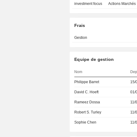
investment focus
Actions Marchés
Frais
Gestion
Equipe de gestion
Nom
Dep
Philippe Barret
15/
David C. Hoeft
01/
Rameez Dossa
11/
Robert S. Turley
11/
Sophie Chen
11/