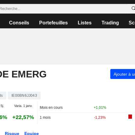
Conseils
Portefeuilles
Listes
Trading
Sc
DE EMERG
Ajouter à u
ds
IE00BN6JJ043
 5j.
Varia. 1 janv.
Mois en cours
+1,01%
36%
+22,57%
1 mois
-1,23%
Risque
Equipe