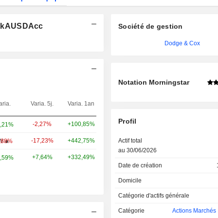
stkAUSDAcc
Société de gestion
Dodge & Cox
Notation Morningstar
aria.
Varia. 5j.
Varia. 1an
Poids
Profil
-2,27%
+100,85%
9,65%
,21%
-17,23%
+442,75%
5,12%
Actif total
W
,88%
au 30/06/2026
+7,64%
+332,49%
3,39%
,59%
Date de création
Domicile
Catégorie d'actifs générale
Catégorie
Actions Marchés