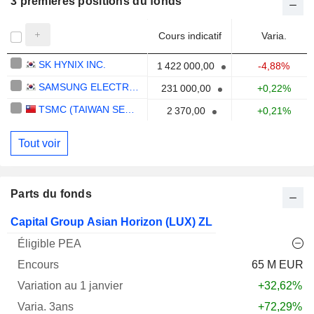
3 premières positions du fonds
Cours indicatif
Varia.
SK HYNIX INC.
1 422 000,00
-4,88%
SAMSUNG ELECTRONICS CO., LTD.
231 000,00
+0,22%
TSMC (TAIWAN SEMICONDUCTOR MANUFACTURING COMPANY)
2 370,00
+0,21%
Tout voir
Parts du fonds
Varia.
Capital Group Asian Horizon (LUX) ZL
1
Varia.
Nom
PEA
Encours
janv.
3ans
Notation
65 M EUR
+32,62%
+72,29%