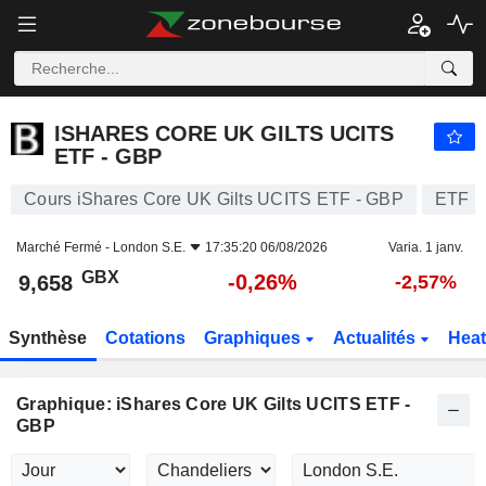
ISHARES CORE UK GILTS UCITS ETF - GBP
9,658
p
-0,26%
ISHARES CORE UK GILTS UCITS
ETF - GBP
Cours iShares Core UK Gilts UCITS ETF - GBP
ETF
Marché Fermé -
London S.E.
17:35:20 06/08/2026
Varia. 1 janv.
GBX
-0,26%
9,658
-2,57%
Synthèse
Cotations
Graphiques
Actualités
Hea
Graphique: iShares Core UK Gilts UCITS ETF -
GBP