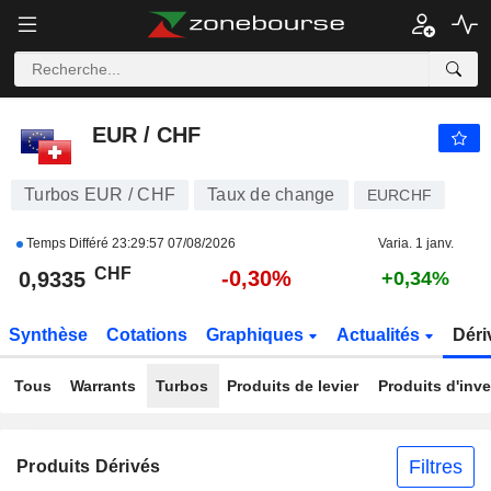
EUR / CHF
0,9335
CHF
-0,30%
EUR / CHF
Turbos EUR / CHF
Taux de change
EURCHF
Temps Différé
23:29:57 07/08/2026
Varia. 1 janv.
CHF
-0,30%
0,9335
+0,34%
Synthèse
Cotations
Graphiques
Actualités
Déri
Tous
Warrants
Turbos
Produits de levier
Produits d'inv
Filtres
Produits Dérivés