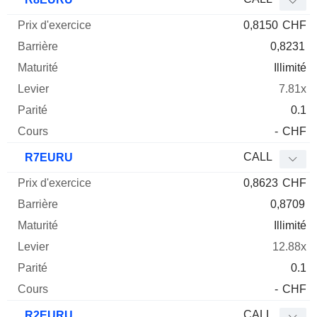
0,8150
CHF
0,8231
Illimité
7.81x
0.1
-
CHF
CALL
R7EURU
0,8623
CHF
0,8709
Illimité
12.88x
0.1
-
CHF
CALL
R2EURU