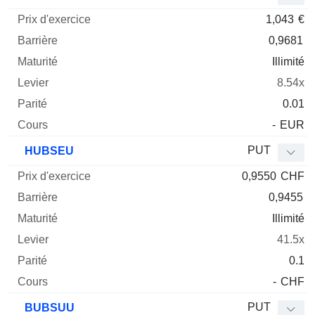
1,043
€
0,9681
Illimité
8.54x
0.01
-
EUR
PUT
HUBSEU
0,9550
CHF
0,9455
Illimité
41.5x
0.1
-
CHF
PUT
BUBSUU