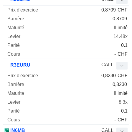
0,8709
CHF
0,8709
Illimité
14.48x
0.1
-
CHF
CALL
R3EURU
0,8230
CHF
0,8230
Illimité
8.3x
0.1
-
CHF
IN6MB
CALL