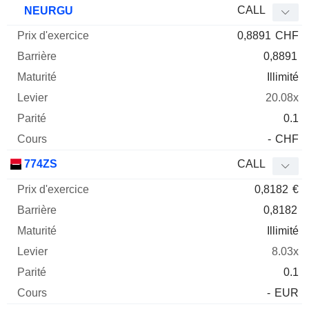
CALL
NEURGU
0,8891
CHF
0,8891
Illimité
20.08x
0.1
-
CHF
774ZS
CALL
0,8182
€
0,8182
Illimité
8.03x
0.1
-
EUR