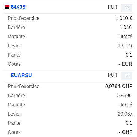
64X0S
PUT
1,010
€
1,010
Illimité
12.12x
0.1
-
EUR
PUT
EUARSU
0,9794
CHF
0,9696
Illimité
20.08x
0.1
-
CHF