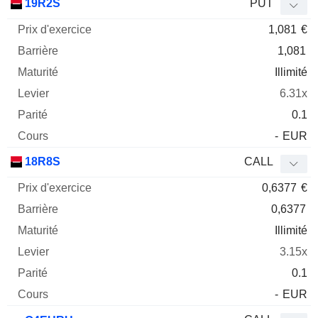
19R2S
PUT
1,081
€
1,081
Illimité
6.31x
0.1
-
EUR
18R8S
CALL
0,6377
€
0,6377
Illimité
3.15x
0.1
-
EUR