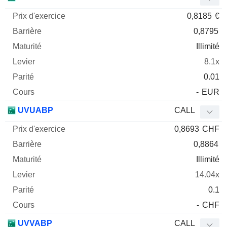
0,8185
€
0,8795
Illimité
8.1x
0.01
-
EUR
UVUABP
CALL
0,8693
CHF
0,8864
Illimité
14.04x
0.1
-
CHF
UVVABP
CALL