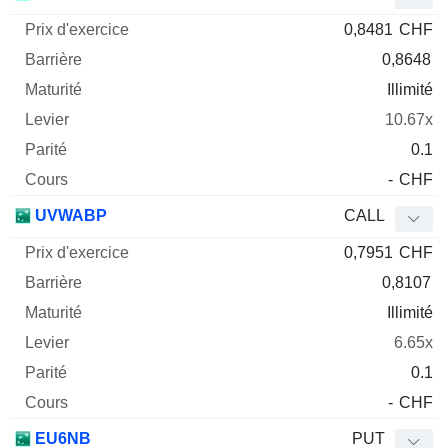
0,8481
CHF
0,8648
Illimité
10.67x
0.1
-
CHF
UVWABP
CALL
0,7951
CHF
0,8107
Illimité
6.65x
0.1
-
CHF
EU6NB
PUT