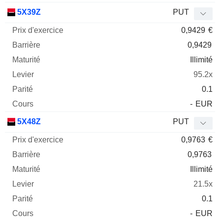
5X39Z
PUT
0,9429
€
0,9429
Illimité
95.2x
0.1
-
EUR
5X48Z
PUT
0,9763
€
0,9763
Illimité
21.5x
0.1
-
EUR