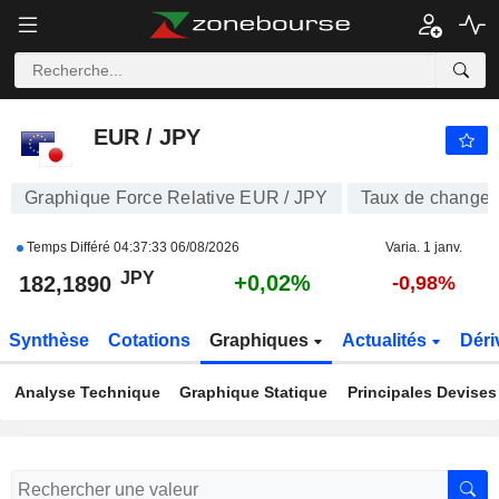
EUR / JPY
182,1890
¥
+0,02%
EUR / JPY
Graphique Force Relative EUR / JPY
Taux de change
Temps Différé
04:37:33 06/08/2026
Varia. 1 janv.
JPY
+0,02%
182,1890
-0,98%
Synthèse
Cotations
Graphiques
Actualités
Déri
Analyse Technique
Graphique Statique
Principales Devises