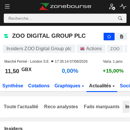
ZOO DIGITAL GROUP PLC
11,50
p
0,00%
ZOO DIGITAL GROUP PLC
Insiders ZOO Digital Group plc
Actions
ZOO
Marché Fermé -
London S.E.
17:35:14 07/08/2026
Varia. 1 janv.
GBX
0,00%
11,50
+15,00%
Synthèse
Cotations
Graphiques
Actualités
Soci
Toute l'actualité
Reco analystes
Faits marquants
In
Insiders