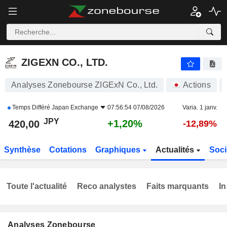
ZIGEXN CO., LTD.
420,00
¥
+1,20%
ZIGEXN CO., LTD.
Analyses Zonebourse ZIGExN Co., Ltd.
Actions
Temps Différé
Japan Exchange
07:56:54 07/08/2026
Varia. 1 janv.
JPY
+1,20%
420,00
-12,89%
Synthèse
Cotations
Graphiques
Actualités
Soci
Toute l'actualité
Reco analystes
Faits marquants
In
Analyses Zonebourse