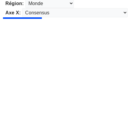
Région:
Axe X: