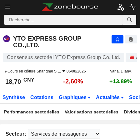
YTO EXPRESS GROUP CO.,LTD.
18,70
¥
-2,60%
YTO EXPRESS GROUP
CO.,LTD.
Consensus sectoriel YTO Express Group Co.,Ltd.
A
Cours en clôture
Shanghai S.E.
06/08/2026
Varia. 1 janv.
CNY
-2,60%
18,70
+13,89%
Synthèse
Cotations
Graphiques
Actualités
Soci
Performances sectorielles
Valorisations sectorielles
Dividen
Secteur: