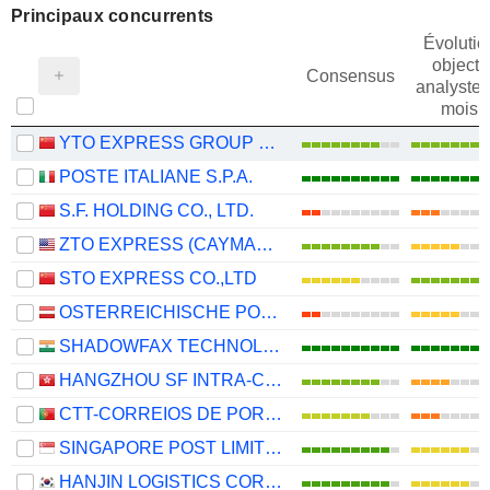
Principaux concurrents
Évolutio
objectif
Consensus
analystes
mois
YTO EXPRESS GROUP CO.,LTD.
POSTE ITALIANE S.P.A.
S.F. HOLDING CO., LTD.
ZTO EXPRESS (CAYMAN) INC.
STO EXPRESS CO.,LTD
OSTERREICHISCHE POST AG
SHADOWFAX TECHNOLOGIES LIMITED
HANGZHOU SF INTRA-CITY INDUSTRIAL CO., LTD.
CTT-CORREIOS DE PORTUGAL, S.A.
SINGAPORE POST LIMITED
HANJIN LOGISTICS CORPORATION