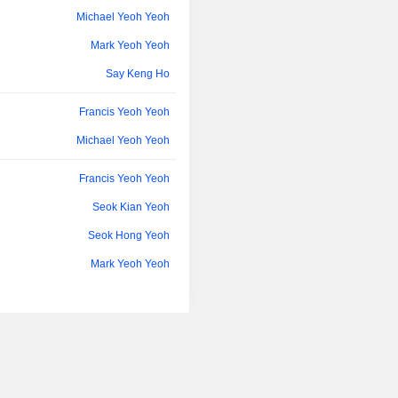
parc privé fermé à Kuala Lumpur.
Michael Yeoh Yeoh
Mark Yeoh Yeoh
Say Keng Ho
Francis Yeoh Yeoh
Michael Yeoh Yeoh
Francis Yeoh Yeoh
Seok Kian Yeoh
Seok Hong Yeoh
Mark Yeoh Yeoh
Francis Yeoh Yeoh
Seok Kian Yeoh
Seok Hong Yeoh
Michael Yeoh Yeoh