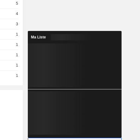
5
4
3
1
Ma Liste
1
1
1
1