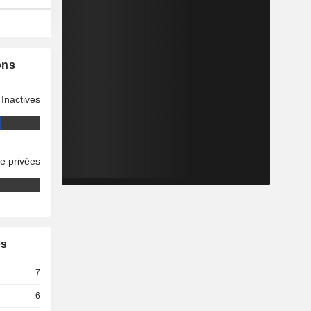
ons
Inactives
se privées
es
7
6