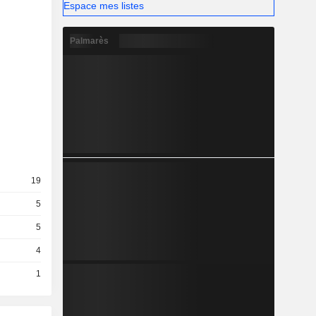
Espace mes listes
Palmarès
19
5
5
4
1