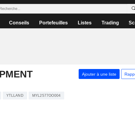
Conseils
Portefeuilles
Listes
Trading
Sc
OPMENT
Ajouter à une liste
Rapp
YTLLAND
MYL2577OO004