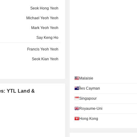
Seok Hong Yeoh
Michael Yeoh Yeoh
Mark Yeoh Yeoh
Say Keng Ho
Francis Yeoh Yeoh
Seok Kian Yeoh
Seok Hong Yeoh
Malaisie
Michael Yeoh Yeoh
Mark Yeoh Yeoh
Îles Cayman
ées: YTL Land &
Say Keng Ho
Singapour
Royaume-Uni
Francis Yeoh Yeoh
Hong Kong
Seok Kian Yeoh
Seok Hong Yeoh