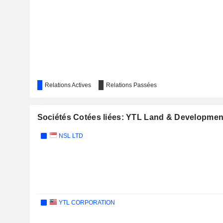
Relations Actives
Relations Passées
Sociétés Cotées liées: YTL Land & Developme
NSL LTD
YTL CORPORATION