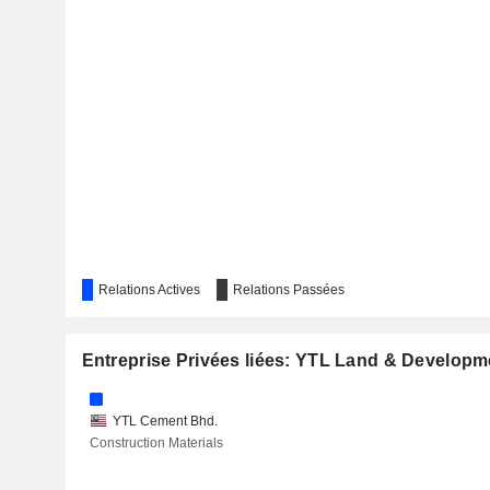
CONCRETE ENGINEERING PRODUCTS
YTL HOSPITALITY REIT
Relations Actives
Relations Passées
Entreprise Privées liées: YTL Land & Develop
STARHILL GLOBAL REAL ESTATE INVESTMENT TRUST
YTL Cement Bhd.
Construction Materials