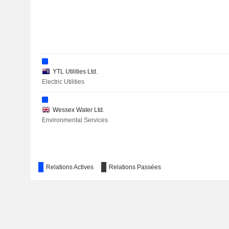
YTL Utilities Ltd.
Electric Utilities
Wessex Water Ltd.
Environmental Services
Relations Actives
Relations Passées
YTL Industries Bhd.
Financial Conglomerates