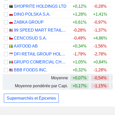
SHOPRITE HOLDINGS LTD
+0,12%
-0,28%
DINO POLSKA S.A.
+1,28%
+1,41%
+
ZABKA GROUP
+0,61%
-0,97%
+
99 SPEED MART RETAIL HOLDINGS
-0,28%
-1,37%
CENCOSUD S.A.
-0,49%
+4,86%
AXFOOD AB
+0,34%
-1,56%
DFI RETAIL GROUP HOLDINGS LIMITED
-1,79%
-2,78%
GRUPO COMERCIAL CHEDRAUI, S.A.B. DE C.V.
+1,05%
+0,84%
BBB FOODS INC.
+0,32%
-1,28%
Moyenne
+0,07%
-0,54%
Moyenne pondérée par Capi.
+0,17%
-1,15%
Supermarchés et Épiceries