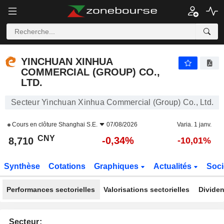
YINCHUAN XINHUA COMMERCIAL (GROUP) CO., LTD.
8,710
¥
-0,34%
YINCHUAN XINHUA
COMMERCIAL (GROUP) CO.,
LTD.
Secteur Yinchuan Xinhua Commercial (Group) Co., Ltd.
Cours en clôture
Shanghai S.E.
07/08/2026
Varia. 1 janv.
CNY
-0,34%
8,710
-10,01%
Synthèse
Cotations
Graphiques
Actualités
Soci
Performances sectorielles
Valorisations sectorielles
Dividen
Secteur: