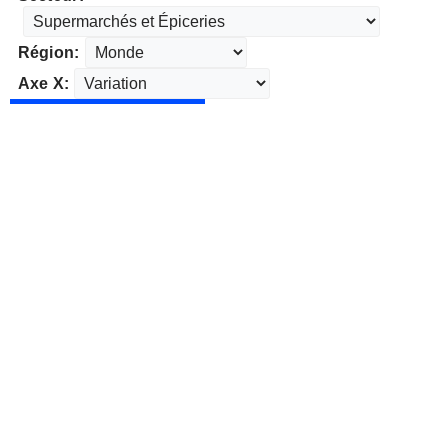
Région:
Axe X: