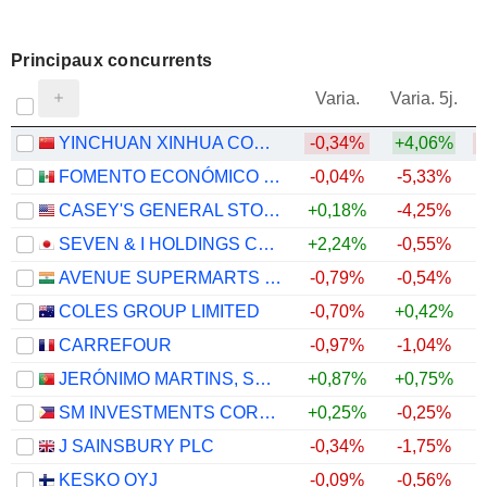
Principaux concurrents
V
Varia.
Varia. 5j.
YINCHUAN XINHUA COMMERCIAL (GROUP) CO., LTD.
-0,34%
+4,06%
FOMENTO ECONÓMICO MEXICANO, S.A.B. DE C.V.
-0,04%
-5,33%
CASEY'S GENERAL STORES, INC.
+0,18%
-4,25%
SEVEN & I HOLDINGS CO., LTD.
+2,24%
-0,55%
AVENUE SUPERMARTS LIMITED
-0,79%
-0,54%
COLES GROUP LIMITED
-0,70%
+0,42%
CARREFOUR
-0,97%
-1,04%
JERÓNIMO MARTINS, SGPS, S.A.
+0,87%
+0,75%
SM INVESTMENTS CORPORATION
+0,25%
-0,25%
J SAINSBURY PLC
-0,34%
-1,75%
KESKO OYJ
-0,09%
-0,56%