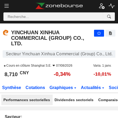
YINCHUAN XINHUA COMMERCIAL (GROUP) CO., LTD.
8,710
¥
-0,34%
YINCHUAN XINHUA
COMMERCIAL (GROUP) CO.,
LTD.
Secteur Yinchuan Xinhua Commercial (Group) Co., Ltd.
Cours en clôture
Shanghai S.E.
07/08/2026
Varia. 1 janv.
CNY
-0,34%
8,710
-10,01%
Synthèse
Cotations
Graphiques
Actualités
Soci
Performances sectorielles
Dividendes sectoriels
Comparais
Secteur: