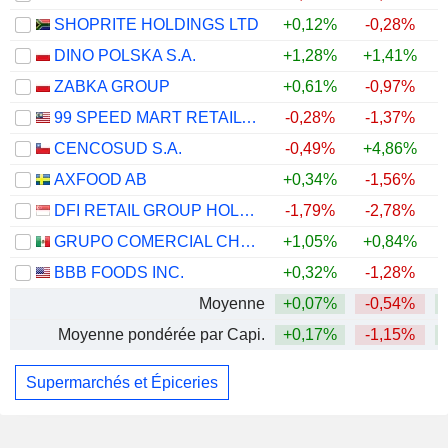
SHOPRITE HOLDINGS LTD
+0,12%
-0,28%
DINO POLSKA S.A.
+1,28%
+1,41%
+
ZABKA GROUP
+0,61%
-0,97%
+
99 SPEED MART RETAIL HOLDINGS
-0,28%
-1,37%
CENCOSUD S.A.
-0,49%
+4,86%
AXFOOD AB
+0,34%
-1,56%
DFI RETAIL GROUP HOLDINGS LIMITED
-1,79%
-2,78%
GRUPO COMERCIAL CHEDRAUI, S.A.B. DE C.V.
+1,05%
+0,84%
BBB FOODS INC.
+0,32%
-1,28%
Moyenne
+0,07%
-0,54%
Moyenne pondérée par Capi.
+0,17%
-1,15%
Supermarchés et Épiceries