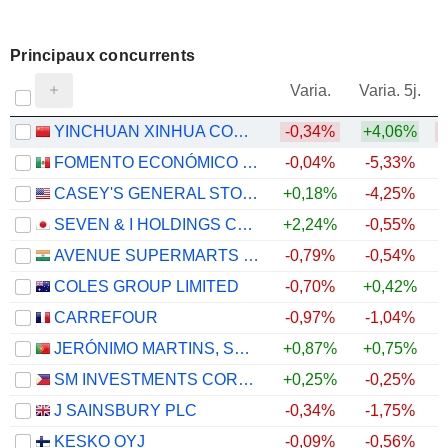
Principaux concurrents
V
Varia.
Varia. 5j.
YINCHUAN XINHUA COMMERCIAL (GROUP) CO., LTD.
-0,34%
+4,06%
FOMENTO ECONÓMICO MEXICANO, S.A.B. DE C.V.
-0,04%
-5,33%
CASEY'S GENERAL STORES, INC.
+0,18%
-4,25%
SEVEN & I HOLDINGS CO., LTD.
+2,24%
-0,55%
AVENUE SUPERMARTS LIMITED
-0,79%
-0,54%
COLES GROUP LIMITED
-0,70%
+0,42%
CARREFOUR
-0,97%
-1,04%
JERÓNIMO MARTINS, SGPS, S.A.
+0,87%
+0,75%
SM INVESTMENTS CORPORATION
+0,25%
-0,25%
J SAINSBURY PLC
-0,34%
-1,75%
KESKO OYJ
-0,09%
-0,56%
+