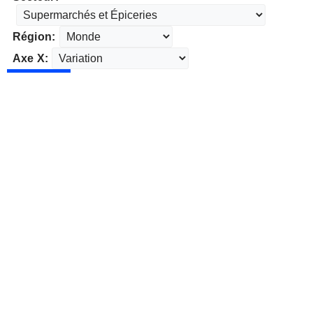
Région:
Axe X: